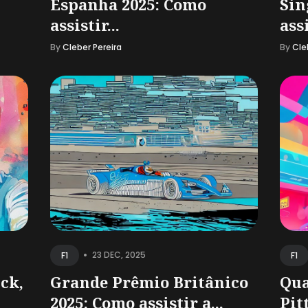
Espanha 2025: Como
Sin
assistir...
assi
By
Cleber Pereira
By
Cle
•
23 DEC, 2025
F1
F1
ick,
Grande Prêmio Britânico
Qua
2025: Como assistir a...
Pitt