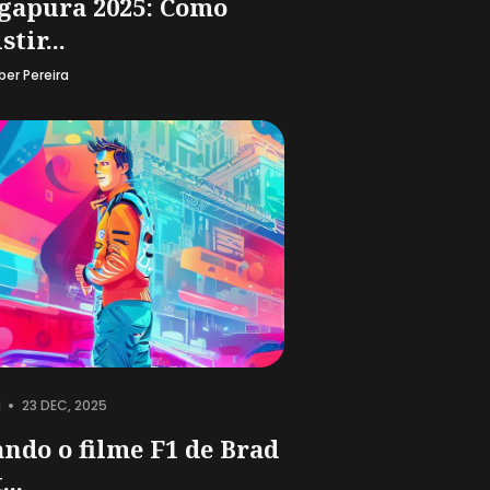
gapura 2025: Como
stir...
ber Pereira
•
23 DEC, 2025
ndo o filme F1 de Brad
...