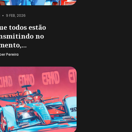
•
9 FEB, 2026
ue todos estão
nsmitindo no
ento,...
ber Pereira