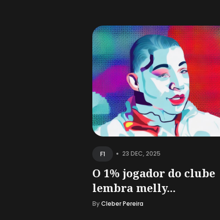
•
23 DEC, 2025
F1
O 1% jogador do clube
lembra melly...
By
Cleber Pereira