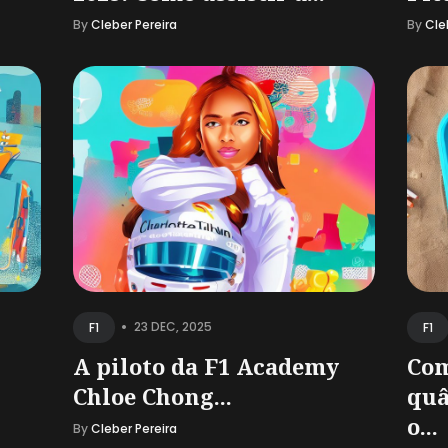
By
Cleber Pereira
By
Cle
•
23 DEC, 2025
F1
F1
A piloto da F1 Academy
Com
Chloe Chong...
quâ
o...
By
Cleber Pereira