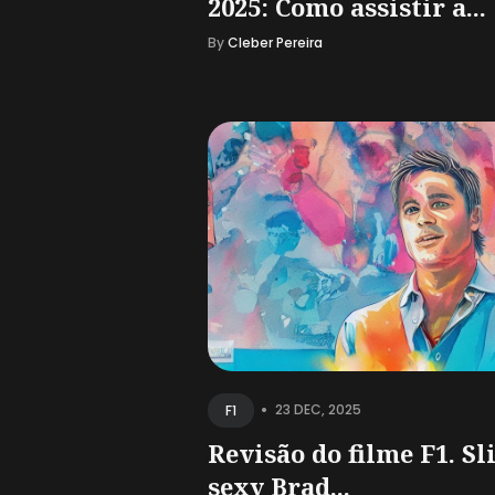
2025: Como assistir a...
By
Cleber Pereira
•
23 DEC, 2025
F1
Revisão do filme F1. Sl
sexy Brad...