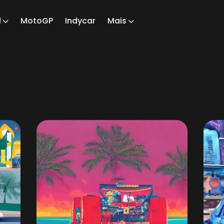
1
MotoGP
Indycar
Mais
ch