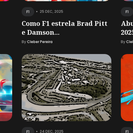
•
25 DEC, 2025
F1
F1
Como F1 estrela Brad Pitt
Abu
e Damson...
202
By
Cleber Pereira
By
Cle
•
24 DEC, 2025
F1
F1