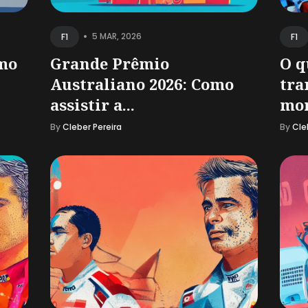
•
5 MAR, 2026
F1
F1
omo
Grande Prêmio
O q
Australiano 2026: Como
tra
assistir a...
mom
By
Cleber Pereira
By
Cle