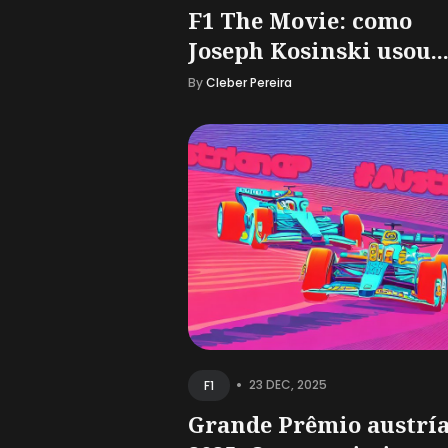
F1 The Movie: como
Joseph Kosinski usou..
By
Cleber Pereira
•
23 DEC, 2025
F1
Grande Prêmio austrí