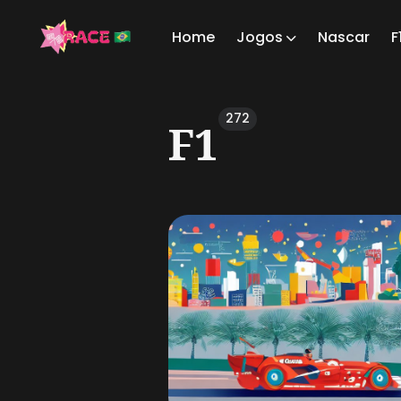
Home
Jogos
Nascar
F
Sear
272
F1
for
Blog