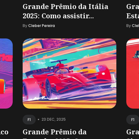
Grande Prêmio da Itália
Gra
.
2025: Como assistir...
Est
By
Cleber Pereira
By
Cle
•
23 DEC, 2025
F1
F1
aco
Grande Prêmio da
Gra