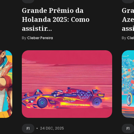
Grande Prêmio da
Gra
Holanda 2025: Como
Aze
assistir...
assi
By
Cleber Pereira
By
Cle
•
24 DEC, 2025
F1
F1