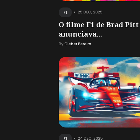
•
25 DEC, 2025
F1
O filme F1 de Brad Pitt
anunciava...
By
Cleber Pereira
•
24 DEC, 2025
F1