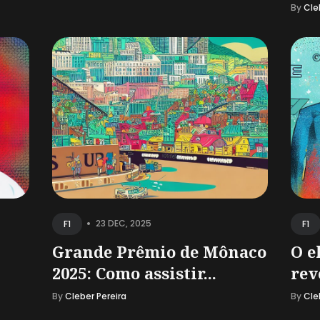
By
Cle
•
23 DEC, 2025
F1
F1
Grande Prêmio de Mônaco
O e
2025: Como assistir...
rev
By
Cleber Pereira
By
Cle