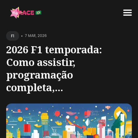
Search
•
for
7 MAR, 2026
F1
Blog
2026 F1 temporada:
Como assistir,
programação
completa,...