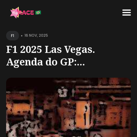
Search
•
for
16 NOV, 2025
F1
Blog
F1 2025 Las Vegas.
Agenda do GP:...