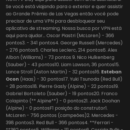
Se você está viajando para o exterior e quer assistir
ao Grande Prêmio de Las Vegas então você pode
precisar de uma VPN para desbloquear seu
aplicativo de streaming. Nossa busca por VPN está
aqui para ajudar… Oscar Piastri (McLaren) - 366
pontos3. - 341 pontos4. George Russell (Mercedes)
- 276 pontos5. Charles Leclerc, 214 pontos6. Alex
Albon (Williams) - 73 pontos 9. Nico Hulkenberg
(Sauber) - 43 pontos10. Liam Lawson, 36 pontos15.
Lance Stroll (Aston Martin) - 32 pontos16.
Esteban
Ocon
(Haas) - 30 pontos17. Yuki Tsunoda (Red Bull)
- 28 pontos18. Pierre Gasly (Alpine) - 22 pontos19.
Gabriel Bortoleto (Sauber) - 19 pontos20. Franco
Colapinto (** Alpine**) - 0 pontos21. Jack Doohan
(Alpine) - 0 pontosF1 posição do construtor1.
McLaren - 756 pontos (campeões)2. Mercedes -
398 pontos3. Red Bull - 366 pontos4. **Ferrari -
**362 pontos5. Williams - 111 pontos6. Corrida Bulls -