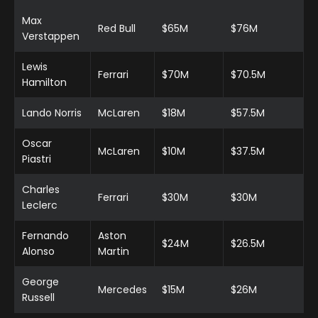
Max
Red Bull
$65M
$76M
Verstappen
Lewis
Ferrari
$70M
$70.5M
Hamilton
Lando Norris
McLaren
$18M
$57.5M
Oscar
McLaren
$10M
$37.5M
Piastri
Charles
Ferrari
$30M
$30M
Leclerc
Fernando
Aston
$24M
$26.5M
Alonso
Martin
George
Mercedes
$15M
$26M
Russell