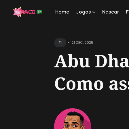
Home
Jogos
Nascar
F
Sear
for
•
21 DEC, 2025
F1
Blog
Abu Dhab
Como assi