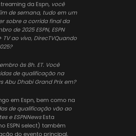
streaming da Espn
, você
e fim de semana, tudo em um
r sobre a corrida final da
mbro de 2025 ESPN, ESPN
 + TV ao vivo, DirecTVQuando
2025?
embro às 8h. ET. Você
idas de qualificação na
ays Abu Dhabi Grand Prix em?
mingo em Espn, bem como na
idas de qualificação vão ao
ortes e ESPNNews
Esta
mo ESPN select) também
ação do evento principal,