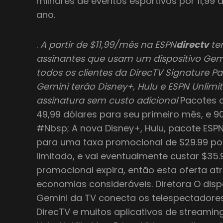
milhares de eventos esportivos por 11,99 d
ano.
.
A partir de $11,99/mês na ESPN
directv
te
assinantes que usam um dispositivo Gem
todos os clientes da DirecTV Signature P
Gemini terão Disney+, Hulu e ESPN Unlimi
assinatura sem custo adicional
Pacotes 
49,99 dólares para seu primeiro mês, e 9
#Nbsp; A nova Disney+, Hulu, pacote ESPN
para uma taxa promocional de $29.99 p
limitado, e vai eventualmente custar $35
promocional expira, então esta oferta at
economias consideráveis. Diretora O disp
Gemini da TV conecta os telespectador
DirecTV e muitos aplicativos de streaming