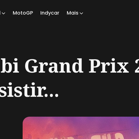
1
MotoGP
Indycar
Mais
ch
i Grand Prix 
stir...