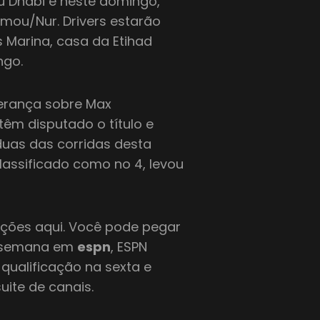
 Dhabi é neste domingo,
omou/Nur. Drivers estarão
s Marina, casa da Etihad
ngo.
erança sobre Max
 têm disputado o título e
duas das corridas desta
lassificado como no 4, levou
sições aqui. Você pode pegar
e semana em
espn
, ESPN
 qualificação na sexta e
uite de canais.