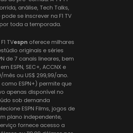
ida, análise, Tech Talks,
ê pode se inscrever na F1 TV
s por toda a temporada.
F1 TV
espn
oferece milhares
stúdio originais e séries
 de 7 canais lineares, bem
 em ESPN, SEC+, ACCNX e
99/mês ou US$ 299,99/ano.
o como ESPN+) permite que
vo apenas disponível no
nteúdo sob demanda
elecione ESPN Films, jogos de
um plano independente,
erviço fornece acesso a