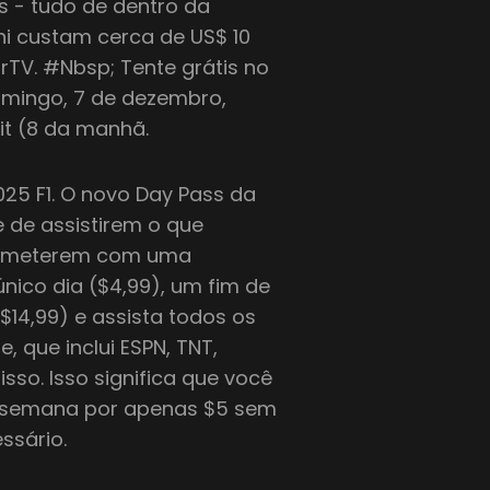
is - tudo de dentro da
ni custam cerca de US$ 10
rTV. #Nbsp; Tente grátis no
domingo, 7 de dezembro,
it (8 da manhã.
025 F1. O novo Day Pass da
 de assistirem o que
rometerem com uma
nico dia ($4,99), um fim de
$14,99) e assista todos os
, que inclui ESPN, TNT,
so. Isso significa que você
 de semana por apenas $5 sem
ssário.