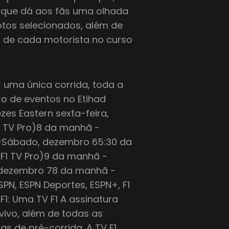
 que dá aos fãs uma olhada
lotos selecionados, além de
o de cada motorista no curso
 uma única corrida, toda a
ro de eventos no Etihad
zes Eastern sexta-feira,
F1 TV Pro)8 da manhã -
ro)Sábado, dezembro 65:30 da
 F1 TV Pro)9 da manhã -
, dezembro 78 da manhã -
SPN, ESPN Deportes, ESPN+, F1
1: Uma TV F1 A assinatura
 vivo, além de todas as
as de pré-corrida. A TV F1