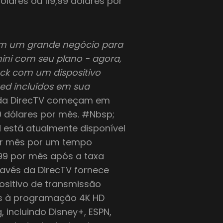
ólares ou 119,99 dólares por
m um grande negócio para
ini com seu plano - agora,
ack com um dispositivo
ted incluídos em sua
da DirecTV começam em
0 dólares por mês. #Nbsp;
 está atualmente disponível
or mês por um tempo
.99 por mês após a taxa
ravés da DirecTV fornece
ositivo de transmissão
es à programação 4K HD
, incluindo Disney+, ESPN,