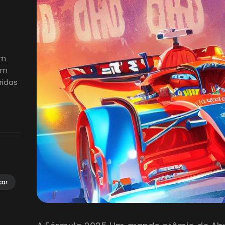
em
em
ridas
car