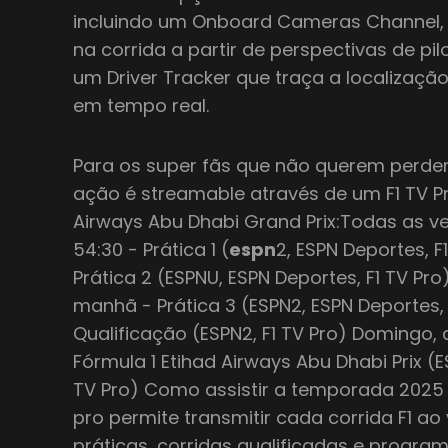
incluindo um Onboard Cameras Channel,
na corrida a partir de perspectivas de pi
um Driver Tracker que traça a localizaçã
em tempo real.
Para os super fãs que não querem perder
ação é streamable através de um F1 TV P
Airways Abu Dhabi Grand Prix:Todas as ve
54:30 - Prática 1 (
espn
2, ESPN Deportes, 
Prática 2 (ESPNU, ESPN Deportes, F1 TV P
manhã - Prática 3 (ESPN2, ESPN Deportes,
Qualificação (ESPN2, F1 TV Pro) Domingo
Fórmula 1 Etihad Airways Abu Dhabi Prix (E
TV Pro) Como assistir a temporada 2025 F
pro permite transmitir cada corrida F1 ao
práticas, corridas qualificadas e program