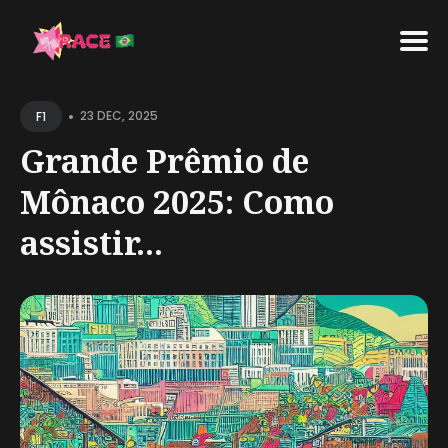
Search
•
for
23 DEC, 2025
F1
Blog
Grande Prêmio de
Mônaco 2025: Como
assistir...