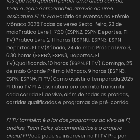
fãs que não querem perder uma única corrida,
toda a ação é streamable através de uma
assinatura F1 TV Pro
Horário de eventos no Prêmio
Mônaco 2025:Todas as vezes Sexta-feira, 23 de
maioPratica Livre 1, 7:30 (ESPN2, ESPN Deportes, F1
TV)Pratica Livre 2, 11 horas (ESPNU, ESPN3, ESPN
Deportes, F1 TV)Sábado, 24 de maio Prática Livre 3,
6:30 horas (ESPN2, ESPN3, Deportes, F1
TV)Qualificando, 10 horas (ESPN, F1 TV) Domingo, 25
de maio Grande Prêmio Mônaco, 9 horas (ESPN3,
ESPN, ESPN+, F1 TV)Como assistir à temporada 2025
F1:Uma TV F1 A assinatura pro permite transmitir
cada corrida F1 ao vivo, além de todas as práticas,
corridas qualificadas e programas de pré-corrida.
F1 TV também é o lar dos programas ao vivo de F1,
análise, Tech Talks, documentários e o arquivo
oficial F1
Você pode se inscrever na F1 TV Pro por