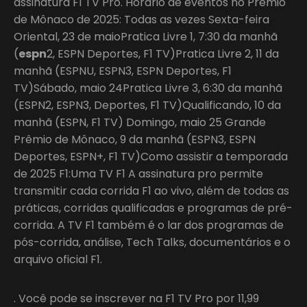
assinatura F1 TV Pro. Horário de eventos no Prêmio
de Mônaco de 2025: Todas as vezes Sexta-feira
Oriental, 23 de maioPratica Livre 1, 7:30 da manhã
(
espn
2, ESPN Deportes, F1 TV)Pratica Livre 2, 11 da
manhã (ESPNU, ESPN3, ESPN Deportes, F1
TV)Sábado, maio 24Pratica Livre 3, 6:30 da manhã
(ESPN2, ESPN3, Deportes, F1 TV)Qualificando, 10 da
manhã (ESPN, F1 TV) Domingo, maio 25 Grande
Prêmio de Mônaco, 9 da manhã (ESPN3, ESPN
Deportes, ESPN+, F1 TV)Como assistir a temporada
de 2025 F1:Uma TV F1 A assinatura pro permite
transmitir cada corrida F1 ao vivo, além de todas as
práticas, corridas qualificadas e programas de pré-
corrida. A TV F1 também é o lar dos programas de
pós-corrida, análise, Tech Talks, documentários e o
arquivo oficial F1.
. Você pode se inscrever na F1 TV Pro por 11,99