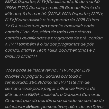
ESPN3, Deportes, F1 TV)Qualificando, 10 da manhã
(ESPN, F1 TV) Domingo, maio 25 Grande Prêmio de
Mônaco, 9 da manhã (ESPN3, ESPN Deportes, ESPN+,
F1 TV)Como assistir a temporada de 2025 F1:Uma
TV F1 A assinatura pro permite transmitir cada
corrida F1 ao vivo, além de todas as práticas,
corridas qualificadas e programas de pré-corrida.
A TV F1 também é o lar dos programas de pós-
corrida, análise, Tech Talks, documentários e o
arquivo oficial F1.
Você pode se inscrever na F1 TV Pro por 11,99
dólares ou pagar 85 dólares por toda a
temporada. $84.99/ano na TV F1 Este fim de
semana você pode pegar o Grande Prêmio de
Mônaco na ESPN+, incluindo o Onboard Cameras
Channel, que dá aos fãs uma olhada na corrida de
selecionar
driver
s perspectivas, além de um Driver