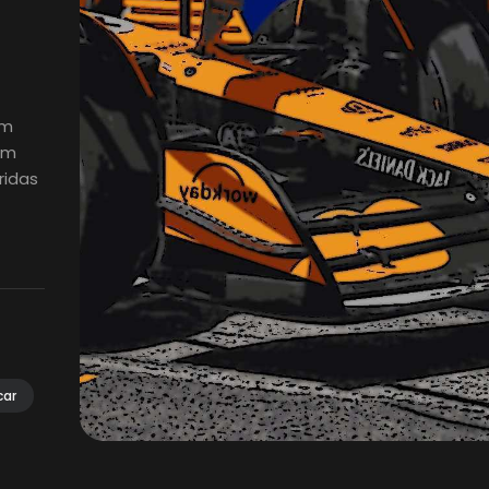
em
em
ridas
car