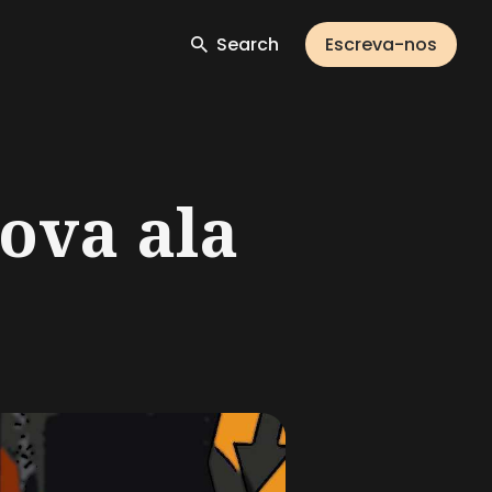
Search
Escreva-nos
ova ala