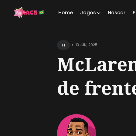
Home
Jogos
Nascar
F
Sear
for
•
13 JUN, 2025
F1
Blog
McLaren
de frente