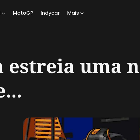
1
MotoGP
Indycar
Mais
ch
 estreia uma n
...