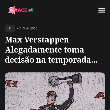
Search
•
for
7 AUG, 2025
F1
Blog
Max Verstappen
Alegadamente toma
decisão na temporada...