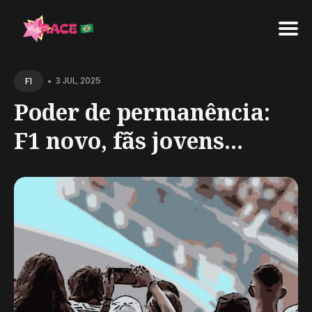
Search
•
for
3 JUL, 2025
F1
Blog
Poder de permanência:
F1 novo, fãs jovens...