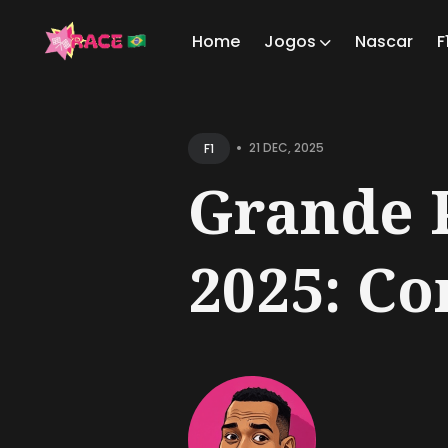
Home
Jogos
Nascar
F
Sear
for
•
21 DEC, 2025
F1
Blog
Grande 
2025: Com