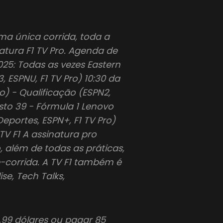
a única corrida, toda a
tura F1 TV Pro. Agenda de
25: Todas as vezes Eastern
, ESPNU, F1 TV Pro) 10:30 da
o) - Qualificação (ESPN2,
sto 39 - Fórmula 1 Lenovo
eportes, ESPN+, F1 TV Pro)
V F1 A assinatura pro
o, além de todas as práticas,
é-corrida. A TV F1 também é
se, Tech Talks,
1,99 dólares ou pagar 85