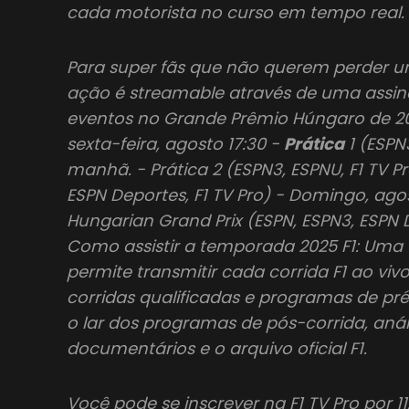
cada motorista no curso em tempo real.
Para super fãs que não querem perder um
ação é streamable através de uma assina
eventos no Grande Prêmio Húngaro de 20
sexta-feira, agosto 17:30 -
Prática
1 (ESPN3
manhã. - Prática 2 (ESPN3, ESPNU, F1 TV Pr
ESPN Deportes, F1 TV Pro) - Domingo, ago
Hungarian Grand Prix (ESPN, ESPN3, ESPN D
Como assistir a temporada 2025 F1: Uma T
permite transmitir cada corrida F1 ao viv
corridas qualificadas e programas de pr
o lar dos programas de pós-corrida, análi
documentários e o arquivo oficial F1.
Você pode se inscrever na F1 TV Pro por 1