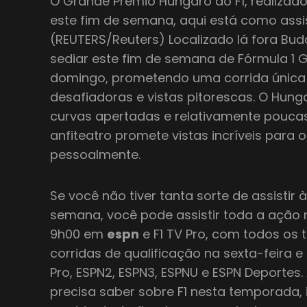
O Grande Prêmio Húngaro do F1, realizad
este fim de semana, aqui está como assist
(REUTERS/Reuters) Localizado lá fora Bud
sediar este fim de semana de Fórmula 1
domingo, prometendo uma corrida única 
desafiadoras e vistas pitorescas. O Hun
curvas apertadas e relativamente poucas 
anfiteatro promete vistas incríveis para 
pessoalmente.
Se você não tiver tanta sorte de assistir 
semana, você pode assistir toda a açã
9h00 em
espn
e F1 TV Pro, com todos os 
corridas de qualificação na sexta-feira 
Pro, ESPN2, ESPN3, ESPNU e ESPN Deportes.
precisa saber sobre F1 nesta temporada, 