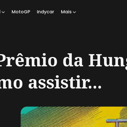
1
MotoGP
Indycar
Mais
ch
Prêmio da Hun
o assistir...