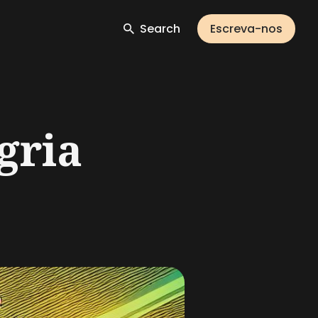
Search
Escreva-nos
gria