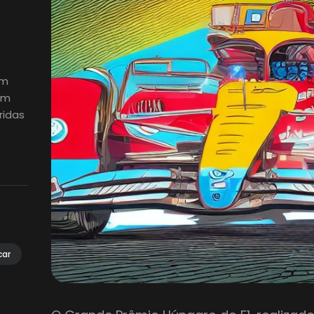
em
em
ridas
car