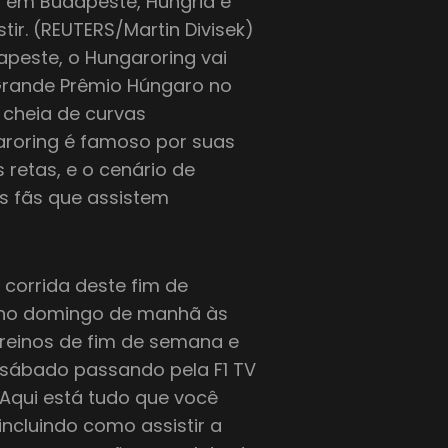
o em Budapeste, Hungria é
ir. (REUTERS/Martin Divisek)
apeste, o Hungaroring vai
 Grande Prêmio Húngaro no
cheia de curvas
garoring é famoso por suas
retas, e o cenário de
os fãs que assistem
à corrida deste fim de
o no domingo de manhã às
treinos de fim de semana e
e sábado passando pela F1 TV
 Aqui está tudo que você
incluindo como assistir a