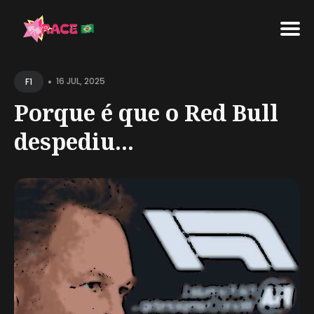
Search
•
for
16 JUL, 2025
F1
Blog
Porque é que o Red Bull
despediu...