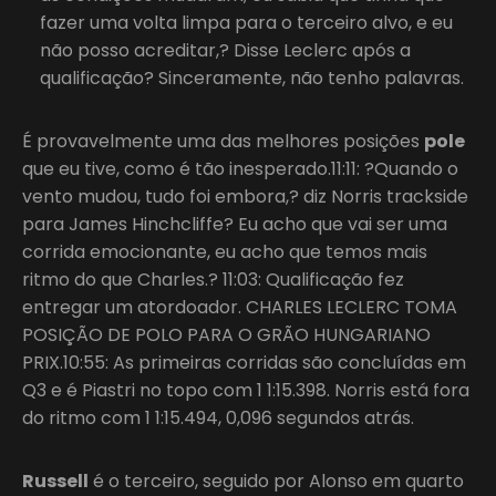
fazer uma volta limpa para o terceiro alvo, e eu
não posso acreditar,? Disse Leclerc após a
qualificação? Sinceramente, não tenho palavras.
É provavelmente uma das melhores posições
pole
que eu tive, como é tão inesperado.11:11: ?Quando o
vento mudou, tudo foi embora,? diz Norris trackside
para James Hinchcliffe? Eu acho que vai ser uma
corrida emocionante, eu acho que temos mais
ritmo do que Charles.? 11:03: Qualificação fez
entregar um atordoador. CHARLES LECLERC TOMA
POSIÇÃO DE POLO PARA O GRÃO HUNGARIANO
PRIX.10:55: As primeiras corridas são concluídas em
Q3 e é Piastri no topo com 1 1:15.398. Norris está fora
do ritmo com 1 1:15.494, 0,096 segundos atrás.
Russell
é o terceiro, seguido por Alonso em quarto