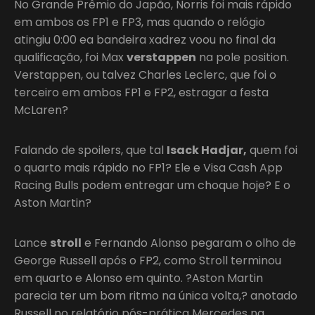
No Grande Prêmio do Japão, Norris foi mais rápido
em ambos os FP1 e FP3, mas quando o relógio
atingiu 0:00 ea bandeira xadrez voou no final da
qualificação, foi Max
verstappen
na pole position.
Verstappen, ou talvez Charles Leclerc, que foi o
terceiro em ambos FP1 e FP2, estragar a festa
McLaren?
Falando de spoilers, que tal
Isack Hadjar,
quem foi
o quarto mais rápido no FP1? Ele e Visa Cash App
Racing Bulls podem entregar um choque hoje? E o
Aston Martin?
Lance
stroll
e Fernando Alonso pegaram o olho de
George Russell após o FP2, como Stroll terminou
em quarto e Alonso em quinto. ?Aston Martin
parecia ter um bom ritmo na única volta,? anotado
Russell no relatório pós-prática Mercedes na