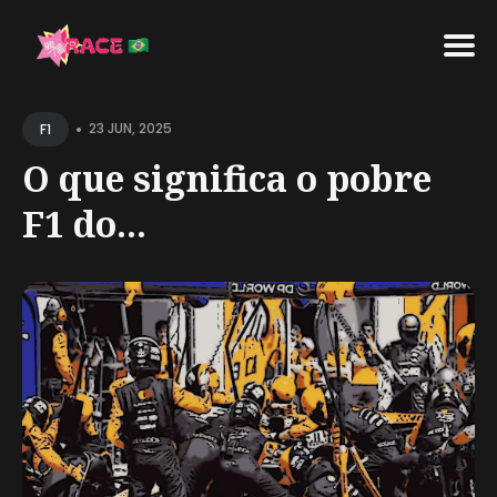
Search
•
for
23 JUN, 2025
F1
Blog
O que significa o pobre
F1 do...