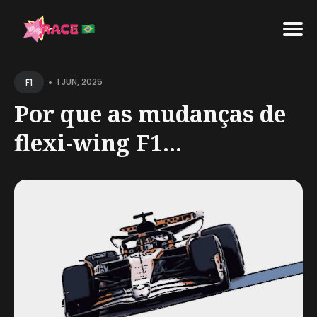
Search
•
for
1 JUN, 2025
F1
Blog
Por que as mudanças de
flexi-wing F1...