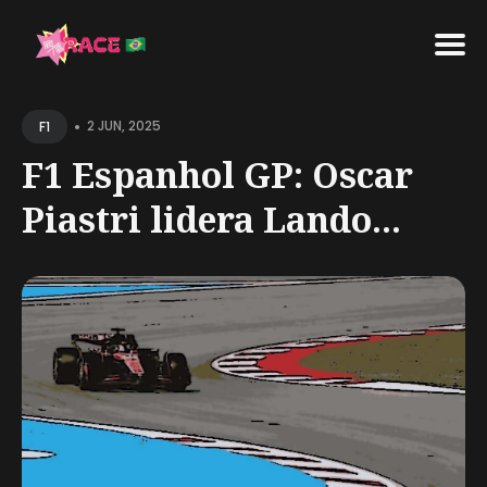
Search
•
for
2 JUN, 2025
F1
Blog
F1 Espanhol GP: Oscar
Piastri lidera Lando...