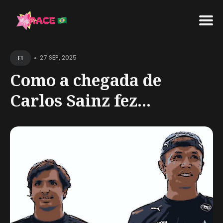
Search
•
for
27 SEP, 2025
F1
Blog
Como a chegada de
Carlos Sainz fez...