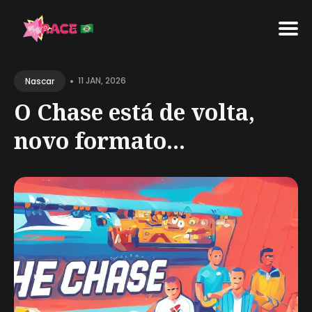
Search
•
for
11 JAN, 2026
Nascar
Blog
O Chase está de volta,
novo formato...