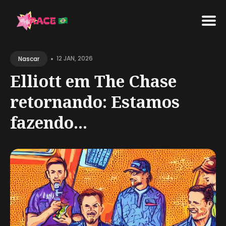
Search
•
for
12 JAN, 2026
Nascar
Blog
Elliott em The Chase
retornando: Estamos
fazendo...