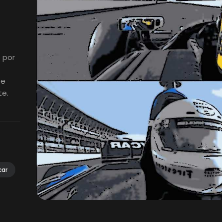
 por
 e
te.
car