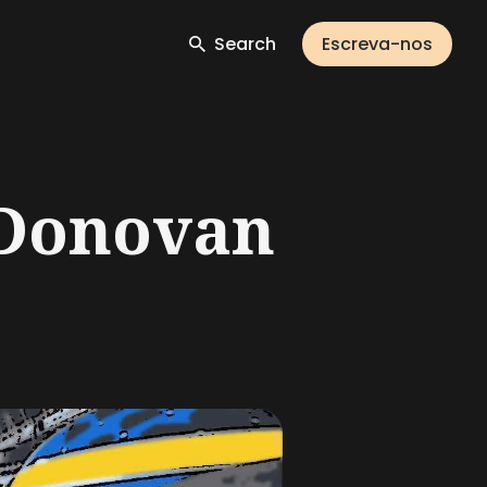
Search
Escreva-nos
: Donovan