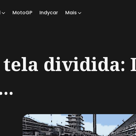
1
MotoGP
Indycar
Mais
ch
 tela dividida
..