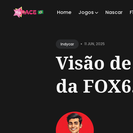
Home
Jogos
Nascar
F
Sear
for
•
11 JUN, 2025
Indycar
Blog
Visão de
da FOX6.