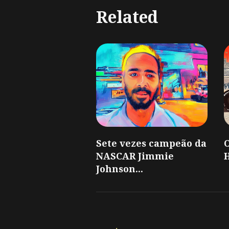
Related
Sete vezes campeão da
O
NASCAR Jimmie
H
Johnson...