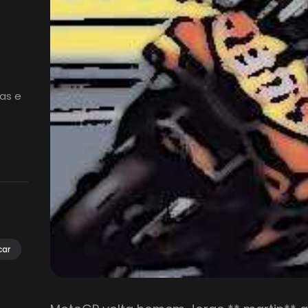
as e
car