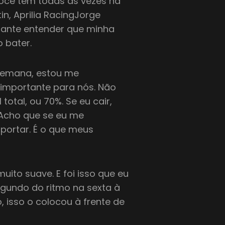
você tem todas as vezes na
in, Aprilia RacingJorge
rtante entender que minha
 bater.
 semana, estou me
 importante para nós. Não
total, ou 70%. Se eu cair,
 Acho que se eu me
portar. É o que meus
uito suave. E foi isso que eu
egundo do ritmo na sexta à
isso o colocou à frente de