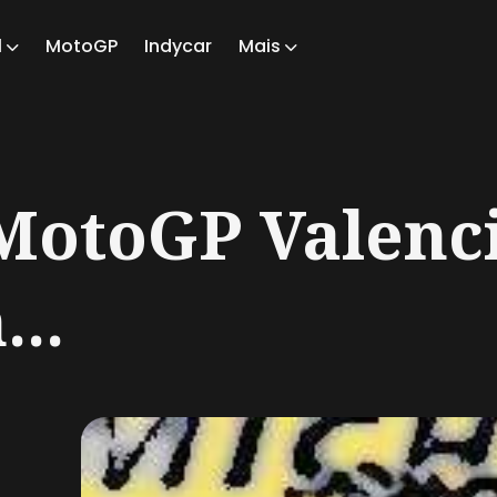
1
MotoGP
Indycar
Mais
ch
 MotoGP Valenc
...