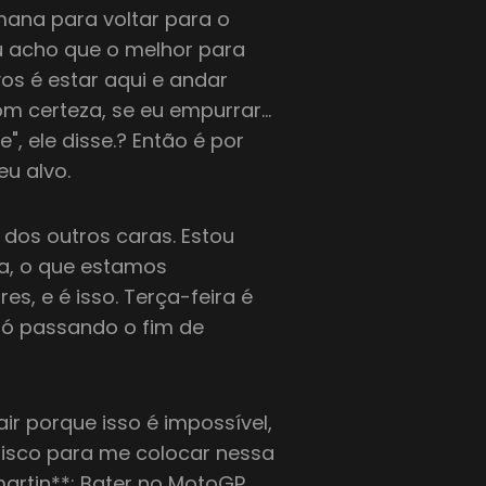
mana para voltar para o
Eu acho que o melhor para
os é estar aqui e andar
om certeza, se eu empurrar…
", ele disse.? Então é por
eu alvo.
os outros caras. Estou
a, o que estamos
s, e é isso. Terça-feira é
 Só passando o fim de
r porque isso é impossível,
isco para me colocar nessa
martin**: Bater no MotoGP