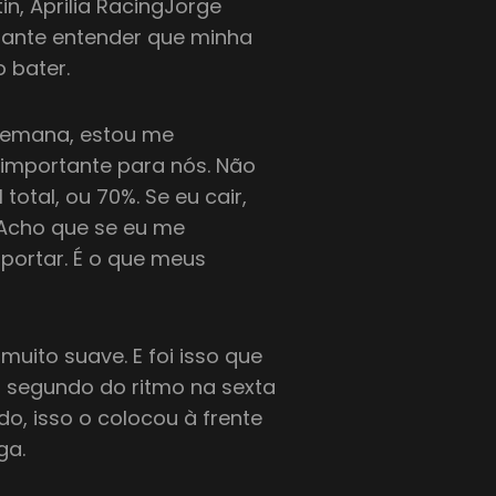
in, Aprilia RacingJorge
rtante entender que minha
 bater.
 semana, estou me
 importante para nós. Não
total, ou 70%. Se eu cair,
 Acho que se eu me
portar. É o que meus
 muito suave. E foi isso que
m segundo do ritmo na sexta
, isso o colocou à frente
ga.