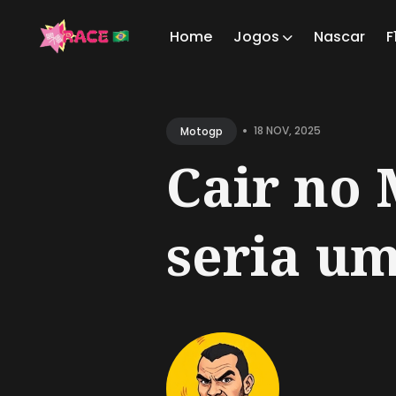
Home
Jogos
Nascar
F
Sear
for
•
18 NOV, 2025
Motogp
Blog
Cair no
seria um