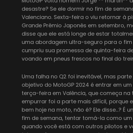
MotoGP volta homem Jorge ** martin** a
desastre? Se ele dormir no fim de sema
Valenciano. Sexta-feira o viu retornar à 
Grande Prêmio Japonês em setembro, mas 
disse que ele está longe de estar total
uma abordagem ultra-seguro para o fim 
cumpriu sua promessa de quinta-feira de
voando em pneus frescos no final do trei
Uma falha no Q2 foi inevitável, mas parte 
objetivo do MotoGP 2024 é entrar em um 
terça-feira em Valência, que começa na
empurrar foi a parte mais difícil, porque
bem hoje na moto, não é? Ele disse…? É um
fim de semana, tentar tomá-la como um t
quando você está com outros pilotos e 