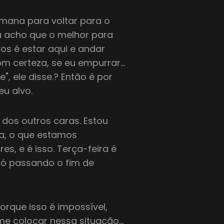
emana para voltar para o
Eu acho que o melhor para
os é estar aqui e andar
om certeza, se eu empurrar…
", ele disse.? Então é por
eu alvo.
os outros caras. Estou
a, o que estamos
s, e é isso. Terça-feira é
 Só passando o fim de
rque isso é impossível,
me colocar nessa situação…