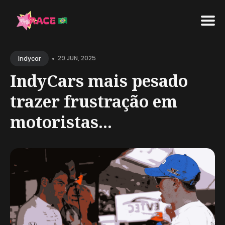
Search
•
for
29 JUN, 2025
Indycar
Blog
IndyCars mais pesado
trazer frustração em
motoristas...