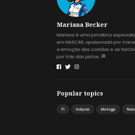
Mariana Becker
Mariana é uma jornalista especial
em NASCAR, apaixonada por transm
a emoção das corridas e as histór
por trás das pistas. 🏁
Popular topics
F1
Indycar
Motogp
Nas