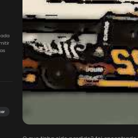
izada
itir
ias
car