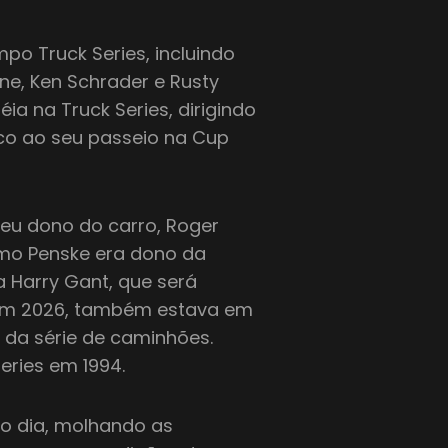
po Truck Series, incluindo
ine, Ken Schrader e Rusty
ia na Truck Series, dirigindo
co ao seu passeio na Cup
eu dono do carro, Roger
como Penske era dono da
a Harry Gant, que será
 em 2026, também estava em
da série de caminhões.
ries em 1994.
o dia, molhando as