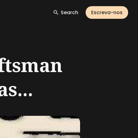
Search
Escreva-nos
aftsman
s...