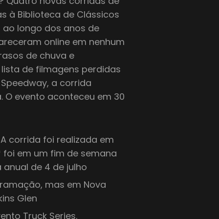
.? Quatro novas corridas de
s à Biblioteca de Clássicos
s ao longo dos anos de
apareceram online em nenhum
atrasos de chuva e
l lista de filmagens perdidas
h Speedway, a corrida
ia. O evento aconteceu em 30
A corrida foi realizada em
 foi em um fim de semana
 anual de 4 de julho
ogramação, mas em Nova
kins Glen
ento Truck Series.