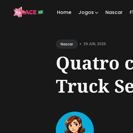
Home
Jogos
Nascar
F
Sear
for
•
29 JUN, 2025
Nascar
Blog
Quatro 
Truck Se