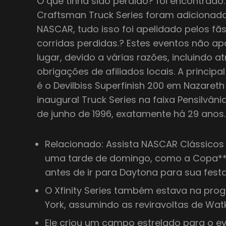
O que tinha sido perdido? foi encontrado
Craftsman Truck Series foram adicionada
NASCAR, tudo isso foi apelidado pelos fã
corridas perdidas.? Estes eventos não 
lugar, devido a várias razões, incluindo 
obrigações de afiliados locais. A principa
é o Devilbiss Superfinish 200 em Nazaret
inaugural Truck Series na faixa Pensilvân
de junho de 1996, exatamente há 29 anos.
Relacionado: Assista NASCAR Clássicos 
uma tarde de domingo, como a Copa**
antes de ir para Daytona para sua festa
O Xfinity Series também estava na pr
York, assumindo as reviravoltas de Wat
Ele criou um campo estrelado para o ev