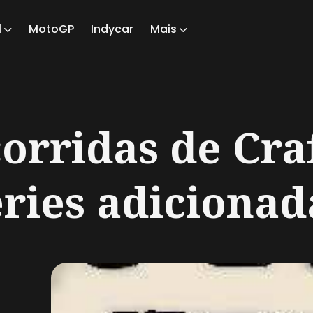
1
MotoGP
Indycar
Mais
ch
corridas de Cr
ries adicionada