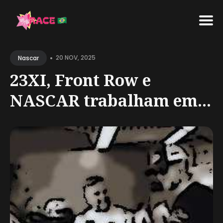
Search
•
for
20 NOV, 2025
Nascar
Blog
23XI, Front Row e
NASCAR trabalham em...