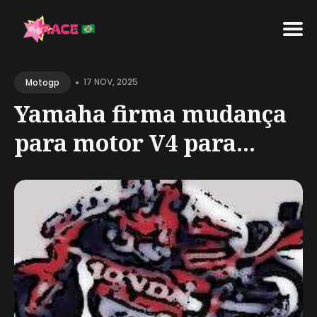
Search
•
for
17 NOV, 2025
Motogp
Blog
Yamaha firma mudança
para motor V4 para...