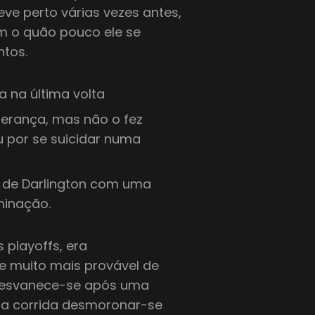
eve perto várias vezes antes,
m o quão pouco ele se
tos.
a na última volta
iderança, mas não o fez
 por se suicidar numa
i de Darlington com uma
minação.
 playoffs, era
e muito mais provável de
esvanece-se após uma
sua corrida desmoronar-se