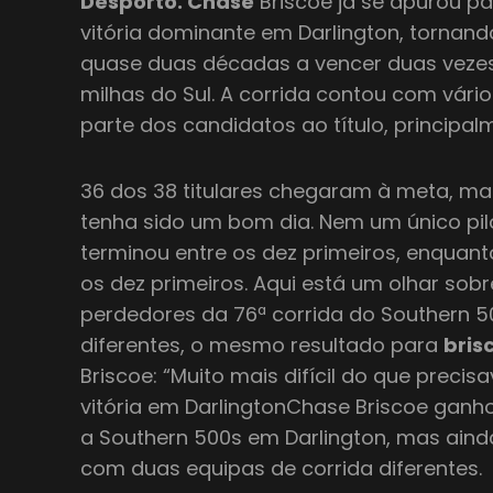
Desporto. Chase
Briscoe já se apurou p
vitória dominante em Darlington, tornand
quase duas décadas a vencer duas vezes
milhas do Sul. A corrida contou com vári
parte dos candidatos ao título, principal
36 dos 38 titulares chegaram à meta, mas
tenha sido um bom dia. Nem um único pil
terminou entre os dez primeiros, enquant
os dez primeiros. Aqui está um olhar sob
perdedores da 76ª corrida do Southern 
diferentes, o mesmo resultado para
bris
Briscoe: “Muito mais difícil do que precis
vitória em DarlingtonChase Briscoe ganh
a Southern 500s em Darlington, mas aind
com duas equipas de corrida diferentes.