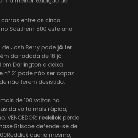
r na melhor exibição de
carros entre os cinco
 no Southern 500 este ano.
f de Josh Berry pode
já
ter
ém da rodada de 16 já
1 em Darlington o deixa
e nº 21 pode não ser capaz
 de não terem desistido.
mais de 100 voltas na
s da volta mais rápida,
no. VENCEDOR:
reddick
perde
Chase Briscoe defende-se de
 500Reddick queria mesmo,