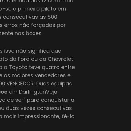
ara a Ronda dos 12 com uma
o-se o primeiro piloto em
 consecutivas as 500
os erros não forçados por
mente nas boxes.
 isso não significa que
oto da Ford ou da Chevrolet
o a Toyota teve quatro entre
re os maiores vencedores e
500:VENCEDOR: Duas equipas
coe
em DarlingtonVeja:
ava de ser” para conquistar a
ou duas vezes consecutivas
a mais impressionante, fê-lo