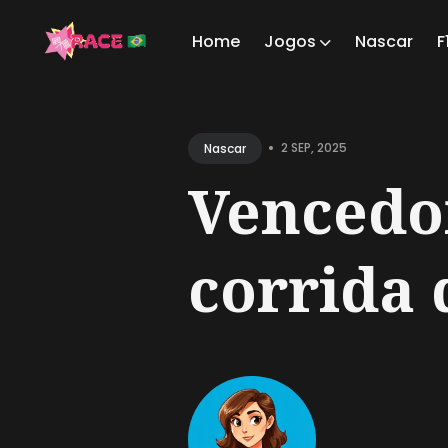
Home
Jogos
Nascar
F
Sear
for
•
2 SEP, 2025
Nascar
Blog
Vencedo
corrida d