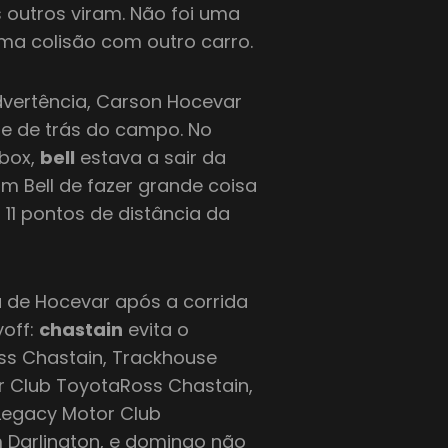
 outros viram. Não foi uma
ma colisão com outro carro.
dvertência, Carson Hocevar
te de trás do campo. No
 box,
bell
estava a sair da
m Bell de fazer grande coisa
11 pontos de distância da
 de Hocevar após a corrida
yoff:
chastain
evita o
oss Chastain, Trackhouse
or Club ToyotaRoss Chastain,
 Legacy Motor Club
 Darlington, e domingo não