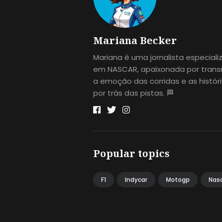
Mariana Becker
Mariana é uma jornalista especial
em NASCAR, apaixonada por transm
a emoção das corridas e as histór
por trás das pistas. 🏁
Popular topics
F1
Indycar
Motogp
Nas