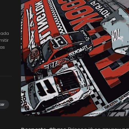
izada
itir
ias
car