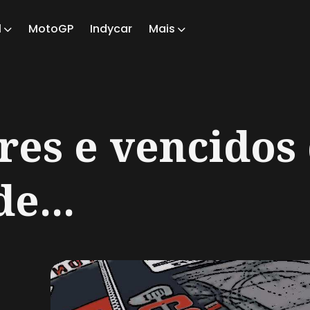
1
MotoGP
Indycar
Mais
ch
res e vencidos
e...