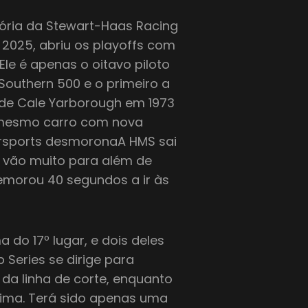
tória da Stewart-Haas Racing
 2025, abriu os playoffs com
Ele é apenas o oitavo piloto
outhern 500 e o primeiro a
sde Cale Yarborough em 1973
 mesmo carro com nova
orsports desmoronaA HMS sai
e vão muito para além de
emorou 40 segundos a ir às
 do 17º lugar, e dois deles
Series se dirige para
da linha de corte, enquanto
cima. Terá sido apenas uma