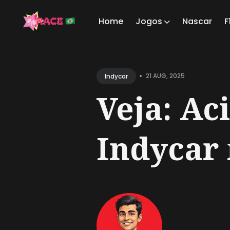
Home
Jogos
Nascar
F
Sear
for
•
21 AUG, 2025
Indycar
Blog
Veja: Ac
Indycar 