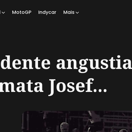
1
MotoGP
Indycar
Mais
ch
idente angusti
mata Josef...