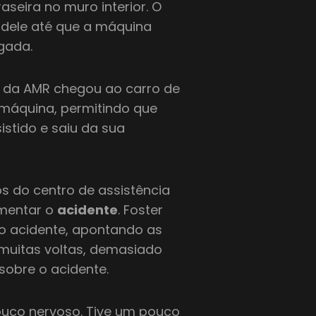
seira no muro interior. O
 dele até que a máquina
gada.
 da AMR chegou ao carro de
 máquina, permitindo que
stido e saiu da sua
os do centro de assistência
omentar o
acidente
. Foster
do acidente, apontando as
 muitas voltas, demasiado
 sobre o acidente.
ouco nervoso. Tive um pouco