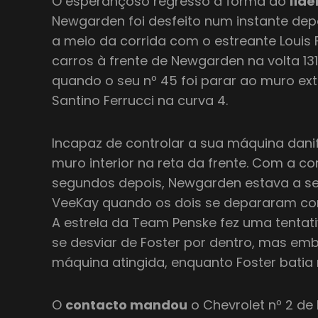
O esperançoso regresso à forma do
líde
Newgarden foi desfeito num instante dep
a meio da corrida com o estreante Louis F
carros à frente de Newgarden na volta 13
quando o seu nº 45 foi parar ao muro exte
Santino Ferrucci na curva 4.
Incapaz de controlar a sua máquina dani
muro interior na reta da frente. Com a co
segundos depois, Newgarden estava a segu
VeeKay quando os dois se depararam com
A estrela da Team Penske fez uma tentat
se desviar de Foster por dentro, mas em
máquina atingida, enquanto Foster batia
O
contacto mandou
o Chevrolet nº 2 de