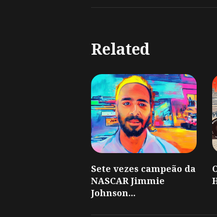
Related
Sete vezes campeão da
O
NASCAR Jimmie
H
Johnson...