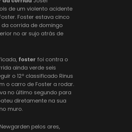
r da corrida
Josef
ois de um violento acidente
oster. Foster estava cinco
1 da corrida de domingo
rior no ar sujo atrás de
ficada,
foster
foi contra o
rrida ainda verde seis
ir o 12º classificado Rinus
 o carro de Foster a rodar.
iva no último segundo para
bateu diretamente na sua
 no muro.
 Newgarden pelos ares,