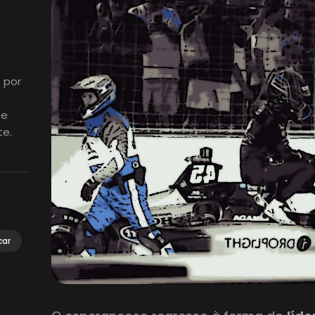
 por
 e
te.
car