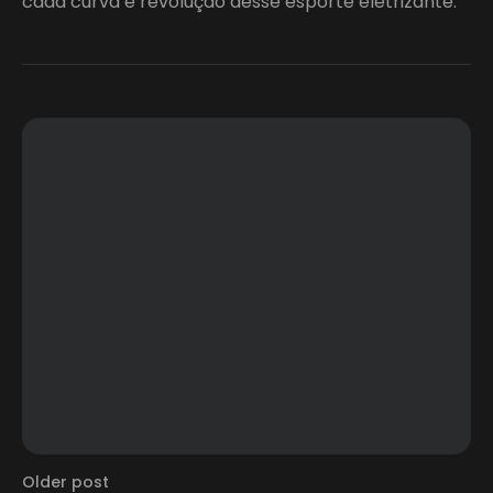
cada curva e revolução desse esporte eletrizante.
Older post