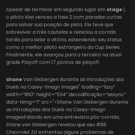
Apesar de terminar em segundo lugar em
stage
1,
o piloto Kiwi venceu a fase 2 com paradas curtas
para salvar sua posição de pista. Ele teve que
sobreviver a três cautelas e reiniciou a corrida
tardia para selar a vitória, estendendo seu status
como o melhor piloto estrangeiro da Cup Series.
Finalmente, ele avançou para o terceiro na atual
grade Playoff com 17 pontos de playoff.
shane
Van Gisbergen durante as introduções dos
Duels na Casey-Imagn Images" loading=“lazy”
width=“960” height=“534” decodificação=“assync”
data-nimg=“1” src=">Shane Van Gisbergen durante
as introduções dos Duels na Casey-Imagn
ImagesFalando em uma entrevista pós-corrida,
Shane van Gisbergen revelou que seu #88
Chevrolet ZL1 enfrentou alguns problemas de