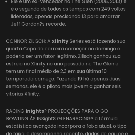
Ele é um ex-vencedor no The Glen (2008, 2013) e
é o segundo de todos os tempos com 249 voltas
lideradas, apenas precisando 13 para amarrar
Jeff Gordon?s recorde.
CONNOR ZILISCH: A
xfinity
Series está fazendo sua
quarta Copa da carreira começar no domingo e
poderia ser um fator legítimo. Zilisch ganhou sua
estreia no Xfinity no ano passado no The Glen e
tem um final médio de 2,3 em sua última 10
temporada começa. Fazendo 19 há apenas duas
semanas, ele é o piloto mais jovem a ganhar seis
vitórias Xfinity.
RACING
inights
? PROJECÇÕES PARA O GO
BOWLING ÀS INSightS GLENARACING? a fórmula
estatística avançada incorpora a faixa atual, o tipo
de faixa, o desempenho recente, dados de equipe e