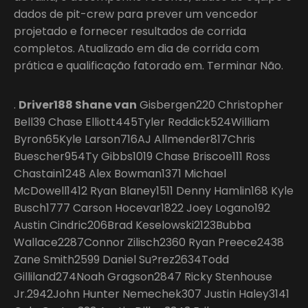
dados de pit-crew para prever um vencedor
projetado e fornecer resultados de corrida
completos. Atualizado em dia de corrida com
prática e qualificação fatorado em. Terminar Não.
.
Driver188 Shane van
Gisbergen220 Christopher
Bell39 Chase Elliott445Tyler Reddick524William
Byron65Kyle Larson716AJ Allmender817Chris
Buescher954Ty Gibbs1019 Chase Briscoe111 Ross
Chastain1248 Alex Bowman1371 Michael
McDowell1412 Ryan Blaney1511 Denny Hamlin168 Kyle
Busch1777 Carson Hocevar1822 Joey Logano192
Austin Cindric206Brad Keselowski2123Bubba
Wallace2287Connor Zilisch2360 Ryan Preece2438
Zane Smith2599 Daniel Su?rez2634Todd
Gilliland274Noah Gragson2847 Ricky Stenhouse
Jr.2942John Hunter Nemechek307 Justin Haley3141