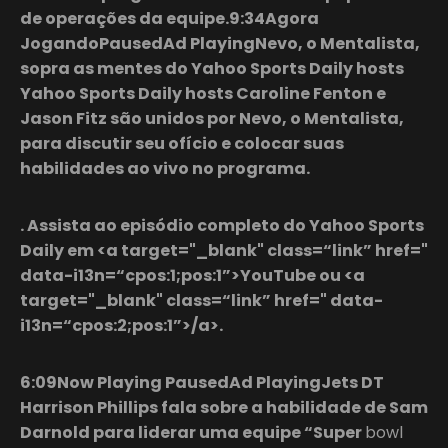
de operações da equipe.9:34Agora
JogandoPausedAd PlayingNevo, o Mentalista,
sopra as mentes do Yahoo Sports Daily hosts
Yahoo Sports Daily hosts Caroline Fenton e
Jason Fitz são unidos por Nevo, o Mentalista,
para discutir seu ofício e colocar suas
habilidades ao vivo no programa.
. Assista ao episódio completo do Yahoo Sports
Daily em <a target="_blank" class=“link” href="
data-i13n=“cpos:1;pos:1”>YouTube ou <a
target="_blank" class=“link” href=" data-
i13n=“cpos:2;pos:1”>/a>.
6:09Now Playing PausedAd PlayingJets DT
Harrison Phillips fala sobre a habilidade de Sam
Darnold para liderar uma equipe “Super
bowl