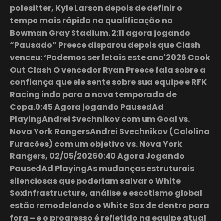
polesitter, Kyle Larson depois de definir o
tempo mais rápido na qualificação no
Bowman Gray Stadium. 2:11 agora jogando
“Pausado” Preece disparou depois que Clash
venceu: ‘Podemos ser letais este ano'2026 Cook
Out Clash O vencedor Ryan Preece fala sobre a
confiança que ele sente sobre sua equipe e RFK
Racing indo para a nova temporada de
Copa.0:45 Agora jogando PausedAd
PlayingAndrei Svechnikov com um Goal vs.
Nova York RangersAndrei Svechnikov (Calolina
Furacões) com um objetivo vs. Nova York
Rangers, 02/05/20260:40 Agora Jogando
PausedAd PlayingAs mudanças estruturais
silenciosas que poderiam salvar o White
SoxInfrastructure, análise e escotismo global
estão remodelando o White Sox de dentro para
fora – e o progresso é refletido na equipe atual