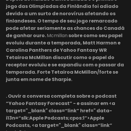
jogo das Olimpíadas da Finlândia foi adiado
devido a um surto de norovírus afetando os
finlandeses. O tempo de seu jogo remarcado
pode afetar seriamente as chances do Canadá
de ganhar ouro.
Mcmillan
sobre como seu papel
evoluiu durante a temporada, Matt Harmon e
Carolina Panthers de Yahoo Fantasy WR
Tetairoa McMillan
discutir como o papel do
receptor evoluiu e se expandiu com o passar da
temporada. Forte Tetairoa McMillan/forte se
junta em nome de Sharpie.
. Ouvir a conversa completa sobre o podcast
“Yahoo Fantasy Forecast” - e assinar em <a
target="_blank" class=“link” href=" data-
i13n=“slk:Apple Podcasts;cpos:1”>Apple
Podcasts, <a target="_blank" class=“link”