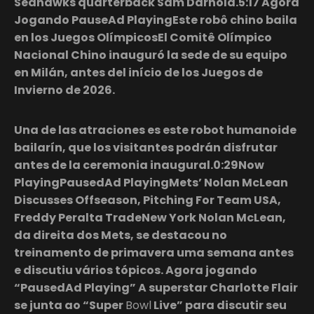
Seahawks quarterback Sam Darnold.5:17 Agora
Jogando PauseAd PlayingEste robô chino baila
en los Juegos OlímpicosEl Comitê Olímpico
Nacional Chino inauguró la sede de su equipo
en Milán, antes del início de los Juegos de
Invierno de 2026.
Una de las atraciones es este robot humanoide
bailarín, que los visitantes podrán disfrutar
antes de la ceremonia inaugural.0:29Now
PlayingPausedAd PlayingMets’ Nolan McLean
Discusses Offseason, Pitching For Team USA,
Freddy Peralta TradeNew York Nolan McLean,
da direita dos Mets, se destacou no
treinamento de primavera uma semana antes
e discutiu vários tópicos. Agora jogando
“PausedAd Playing” A superstar Charlotte Flair
se junta ao “Super
Bowl
Live” para discutir seu