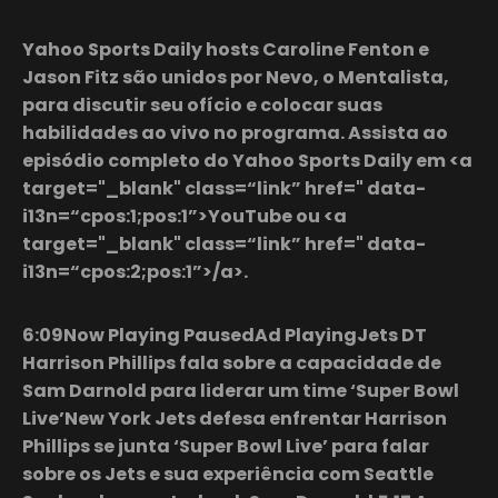
Yahoo Sports Daily hosts Caroline Fenton e
Jason Fitz são unidos por Nevo, o Mentalista,
para discutir seu ofício e colocar suas
habilidades ao vivo no programa. Assista ao
episódio completo do Yahoo Sports Daily em <a
target="_blank" class=“link” href=" data-
i13n=“cpos:1;pos:1”>YouTube ou <a
target="_blank" class=“link” href=" data-
i13n=“cpos:2;pos:1”>/a>.
6:09Now Playing PausedAd PlayingJets DT
Harrison Phillips fala sobre a capacidade de
Sam Darnold para liderar um time ‘Super Bowl
Live’New York Jets defesa enfrentar Harrison
Phillips se junta ‘Super Bowl Live’ para falar
sobre os Jets e sua experiência com Seattle