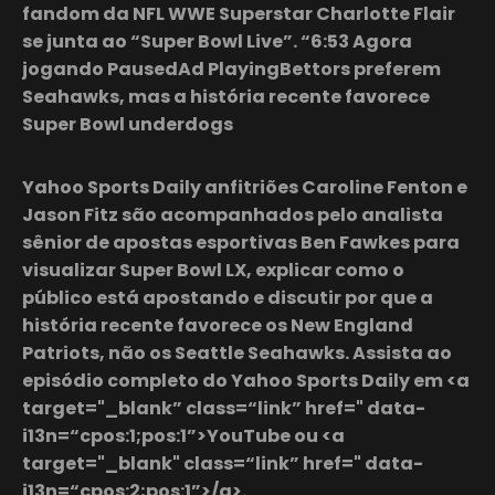
fandom da NFL WWE Superstar Charlotte Flair
se junta ao “Super Bowl Live”. “6:53 Agora
jogando PausedAd PlayingBettors preferem
Seahawks, mas a história recente favorece
Super Bowl underdogs
Yahoo Sports Daily anfitriões Caroline Fenton e
Jason Fitz são acompanhados pelo analista
sênior de apostas esportivas Ben Fawkes para
visualizar Super Bowl LX, explicar como o
público está apostando e discutir por que a
história recente favorece os New England
Patriots, não os Seattle Seahawks. Assista ao
episódio completo do Yahoo Sports Daily em <a
target="_blank” class=“link” href=" data-
i13n=“cpos:1;pos:1”>YouTube ou <a
target="_blank" class=“link” href=" data-
i13n=“cpos:2;pos:1”>/a>.