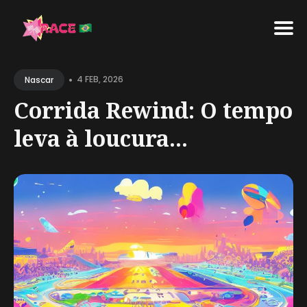
Search
•
for
4 FEB, 2026
Nascar
Blog
Corrida Rewind: O tempo
leva à loucura...