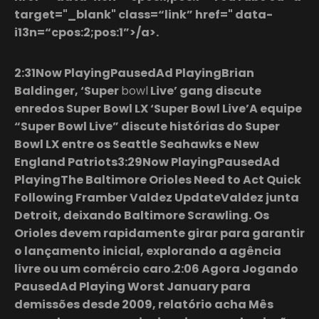
target="_blank" class=“link” href=" data-
i13n=“cpos:2;pos:1”>/a>.
2:31Now PlayingPausedAd PlayingBrian
Baldinger, ‘Super
bowl
Live’ gang discute
enredos Super Bowl LX ‘Super Bowl Live’A equipe
“Super Bowl Live” discute histórias do Super
Bowl LX entre os Seattle Seahawks e New
England Patriots3:29Now PlayingPausedAd
PlayingThe Baltimore Orioles Need to Act Quick
Following Framber Valdez UpdateValdez junta
Detroit, deixando Baltimore Scrawling. Os
Orioles devem rapidamente girar para garantir
o lançamento inicial, explorando a agência
livre ou um comércio caro.2:06 Agora Jogando
PausedAd Playing Worst January para
demissões desde 2009, relatório acha Mês