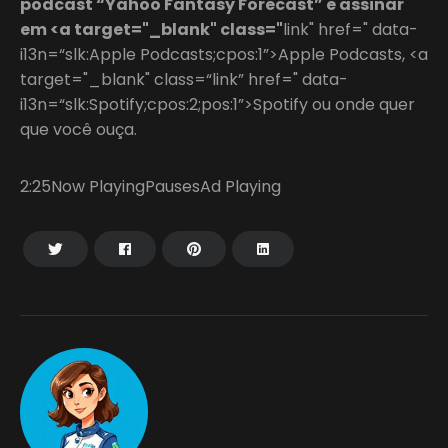
podcast “Yahoo Fantasy Forecast” e assinar
em <a target="_blank" class="
link" href=" data-
i13n=“slk:Apple Podcasts;cpos:1”>Apple Podcasts, <a
target="_blank" class=“link” href=" data-
i13n=“slk:Spotify;cpos:2;pos:1”>Spotify ou onde quer
que você ouça.
2:25Now PlayingPausesAd Playing