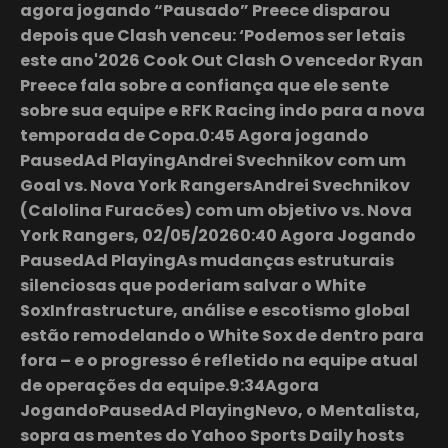
agora jogando “Pausado” Preece disparou
depois que Clash venceu: ‘Podemos ser letais
este ano'2026 Cook Out Clash O vencedor Ryan
Preece fala sobre a confiança que ele sente
sobre sua equipe e RFK Racing indo para a nova
temporada de Copa.0:45 Agora jogando
PausedAd PlayingAndrei Svechnikov com um
Goal vs. Nova York RangersAndrei Svechnikov
(Calolina Furacões) com um objetivo vs. Nova
York Rangers, 02/05/20260:40 Agora Jogando
PausedAd PlayingAs mudanças estruturais
silenciosas que poderiam salvar o White
SoxInfrastructure, análise e escotismo global
estão remodelando o White Sox de dentro para
fora – e o progresso é refletido na equipe atual
de operações da equipe.9:34Agora
JogandoPausedAd PlayingNevo, o Mentalista,
sopra as mentes do Yahoo Sports Daily hosts