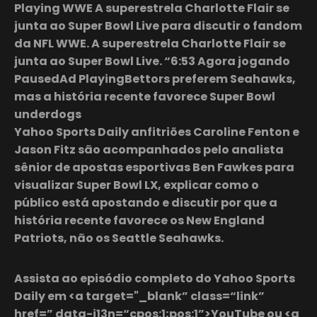
Playing WWE A superestrela Charlotte Flair se
junta ao Super Bowl Live para discutir o fandom
da NFL WWE. A superestrela Charlotte Flair se
junta ao Super Bowl Live. “6:53 Agora jogando
PausedAd PlayingBettors preferem Seahawks,
mas a história recente favorece Super Bowl
underdogs
Yahoo Sports Daily anfitriões Caroline Fenton e
Jason Fitz são acompanhados pelo analista
sênior de apostas esportivas Ben Fawkes para
visualizar Super Bowl LX, explicar como o
público está apostando e discutir por que a
história recente favorece os New England
Patriots, não os Seattle Seahawks.
Assista ao episódio completo do Yahoo Sports
Daily em <a target="_blank” class=“link”
href=” data-i13n=“cpos:1;pos:1”>YouTube ou <a