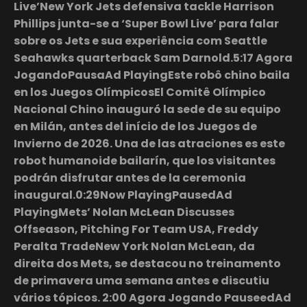
Live’New York Jets defensiva tackle Harrison
Phillips junta-se a ‘Super Bowl Live’ para falar
sobre os Jets e sua experiência com Seattle
Seahawks quarterback Sam Darnold.5:17 Agora
JogandoPausaAd PlayingEste robô chino baila
en los Juegos OlímpicosEl Comitê Olímpico
Nacional Chino inauguró la sede de su equipo
en Milán, antes del início de los Juegos de
Invierno de 2026. Una de las atraciones es este
robot humanoide bailarín, que los visitantes
podrán disfrutar antes de la ceremonia
inaugural.0:29Now PlayingPausedAd
PlayingMets’ Nolan McLean Discusses
Offseason, Pitching For Team USA, Freddy
Peralta TradeNew York Nolan McLean, da
direita dos Mets, se destacou no treinamento
de primavera uma semana antes e discutiu
vários tópicos. 2:00 Agora Jogando PauseedAd