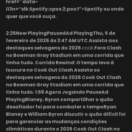
href=" data-
i13n=“slk:Spotify;cpos:2;pos:1”>Spotify ou onde
quer que você ouça.
2:25Now PlayingPausedAd PlayingThu, 5 de
fevereiro de 2026 às 3:47 AM UTC Assista aos
destaques selvagens do 2026
cook
Fora Clash
no Bowman Gray Stadium em uma corrida que
tinha tudo. Corrida Rewind: O tempo leva à
loucura no Cook Out Clash Assista os
destaques selvagens do 2026 Cook Out Clash
no Bowman Gray Stadium em uma corrida que
tinha tudo. 1:59 Agora Jogando PauseAd
PlayingBlaney, Byron compartilhar o quão
desafiador foi para combater o tempoRyan
Blaney e William Byron discutir o quão difícil foi
para gerenciar as mudanças condições
climáticas durante o 2026 Cook Out Clash no