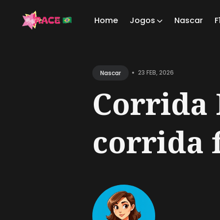
Home
Jogos
Nascar
F
Sear
for
•
23 FEB, 2026
Nascar
Blog
Corrida 
corrida 