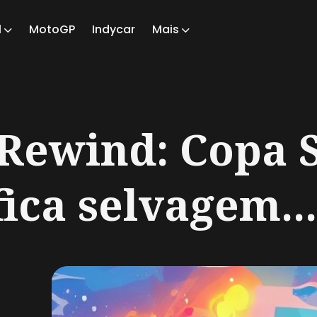
1
MotoGP
Indycar
Mais
ch
Rewind: Copa 
fica selvagem...