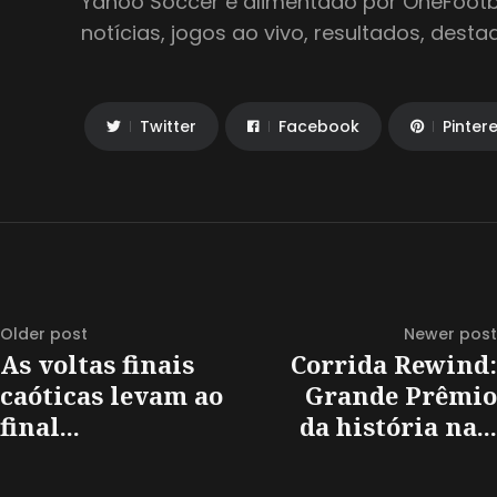
Yahoo Soccer é alimentado por OneFootbal
notícias, jogos ao vivo, resultados, dest
Twitter
Facebook
Pinter
Older post
Newer post
As voltas finais
Corrida Rewind:
caóticas levam ao
Grande Prêmio
final...
da história na...