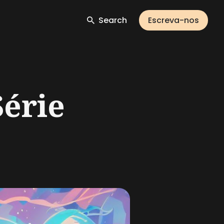
Search
Escreva-nos
Série