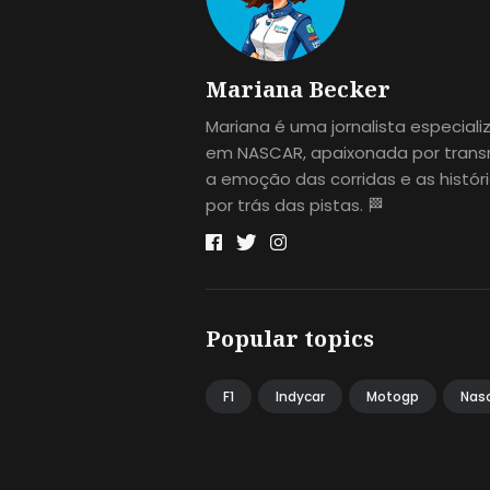
Mariana Becker
Mariana é uma jornalista especial
em NASCAR, apaixonada por transm
a emoção das corridas e as histór
por trás das pistas. 🏁
Popular topics
F1
Indycar
Motogp
Nas