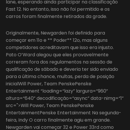
lane, esperando ainda participar na classificação
Fast 12. No entanto, isso não foi permitido e os
carros foram finalmente retirados da grade.
Originalmente, Newgarden foi definido para
começar em 11o e ** Poder** 12o, mas alguns
competidores acreditavam que isso era injusto.
Pato O’Ward alegou que eles provavelmente
correram fora dos regulamentos na sessão de
qualificação de sábado e deveria ter sido enviado
para a última chance, multas, perda de posição
inicialWill Power, Team PenskePenske
Entertainment “loading=“lazy” largura=“960”
altura=“640” decodificação=“async” data-nimg=“1”
src=">Will Power, Team PenskePenske
EntertainmentPenske Entertainment Na segunda-
feira, Indy O carro finalmente agiu em grande.
Newgarden vai começar 32 e Power 33rd como