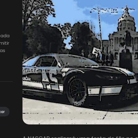
izada
itir
ias
car