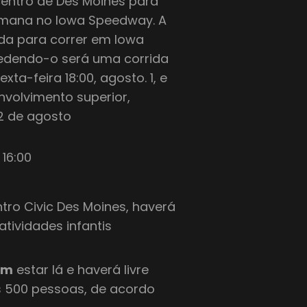
centro de Des Moines para
mana no Iowa Speedway. A
da para correr em Iowa
cedendo-o será uma corrida
a-feira 18:00, agosto. 1, e
nvolvimento superior,
2 de agosto
 16:00
o Civic Des Moines, haverá
tividades infantis
ém
estar lá e haverá livre
s 500 pessoas, de acordo