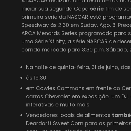
A NASCAR realizará uma festa de fãs no 
iniciar sua segunda Copa
série
fim de se
primeira série da NASCAR está programa
Speedway às 2:30 em Suday, Ago. 3. Pre
ARCA Menards Series programada para sext
uma Série Xfinity, a série NASCAR de dese
corrida marcada para 3:30 p.m. Sábado, 
Na noite de quinta-feira, 31 de julho, das
às 19:30
em Cowles Commons em frente ao Centr
carros Chevrolet em exposição, um DJ, a
interativas e muito mais
Vendedores locais de alimentos
tamb
Deardorff Sweet Corn para as primeira