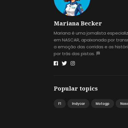
Mariana Becker
Mariana é uma jornalista especial
em NASCAR, apaixonada por transm
a emoção das corridas e as histór
por trás das pistas. 🏁
Popular topics
F1
Indycar
Motogp
Nas