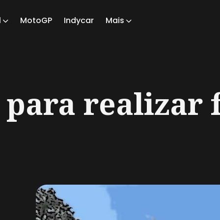
1
MotoGP
Indycar
Mais
ch
ara realizar f