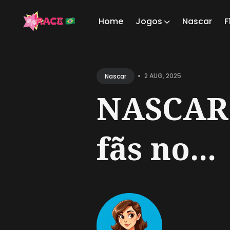
Home
Jogos
Nascar
F
Sear
for
•
2 AUG, 2025
Nascar
Blog
NASCAR p
fãs no...