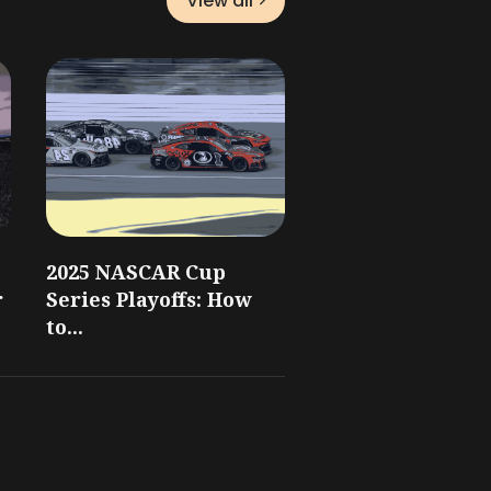
View all
2025 NASCAR Cup
r
Series Playoffs: How
to...