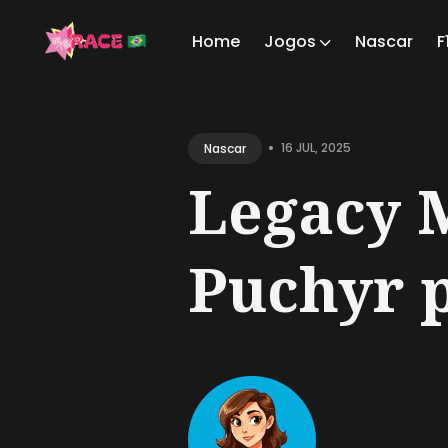
Home
Jogos
Nascar
F
Sear
for
•
16 JUL, 2025
Nascar
Blog
Legacy M
Puchyr p