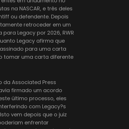
ferentes em andamento no
tas na NASCAR, e três deles
tiff ou defendente. Depois
stamente retroceder em um
a para Legacy por 2026, RWR
quanto Legacy afirma que
 assinado para uma carta
o tomar uma carta diferente
io da Associated Press
 havia firmado um acordo
ste último processo, eles
nterferindo com Legacy?s
sto vem depois que o juiz
 poderiam enfrentar