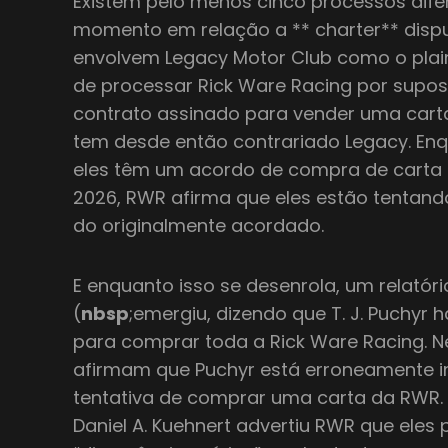
Existem pelo menos cinco processos di
momento em relação a ** charter** dispu
envolvem Legacy Motor Club como o plain
de processar Rick Ware Racing por supo
contrato assinado para vender uma cart
tem desde então contrariado Legacy. En
eles têm um acordo de compra de carta
2026, RWR afirma que eles estão tentand
do originalmente acordado.
E enquanto isso se desenrola, um relatór
(
nbsp
;emergiu, dizendo que T. J. Puchyr
para comprar toda a Rick Ware Racing. Ne
afirmam que Puchyr está erroneamente i
tentativa de comprar uma carta da RWR. I
Daniel A. Kuehnert advertiu RWR que eles