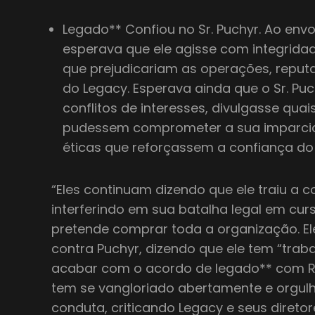
Legado** Confiou no Sr. Puchyr. Ao envol
esperava que ele agisse com integrida
que prejudicariam as operações, reput
do Legacy. Esperava ainda que o Sr. Pu
conflitos de interesses, divulgasse qua
pudessem comprometer a sua imparcia
éticas que reforçassem a confiança do 
“Eles continuam dizendo que ele traiu a 
interferindo em sua batalha legal em cu
pretende comprar toda a organização. E
contra Puchyr, dizendo que ele tem “trab
acabar com o acordo de legado** com RW
tem se vangloriado abertamente e orgu
conduta, criticando Legacy e seus direto