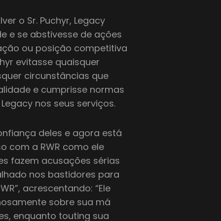
ver o Sr. Puchyr, Legacy
de e se abstivesse de ações
ação ou posição competitiva
chyr evitasse quaisquer
isquer circunstâncias que
lidade e cumprisse normas
Legacy nos seus serviços.
confiança deles e agora está
rso com a RWR como ele
les fazem acusações sérias
alhado nos bastidores para
R”, acrescentando: “Ele
lhosamente sobre sua má
res, enquanto touting sua