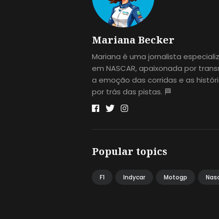
Mariana Becker
Mariana é uma jornalista especial
em NASCAR, apaixonada por transm
a emoção das corridas e as histór
por trás das pistas. 🏁
Popular topics
F1
Indycar
Motogp
Nas