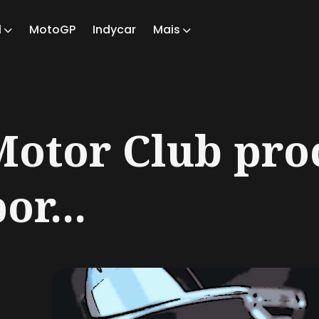
1
MotoGP
Indycar
Mais
ch
otor Club proc
or...