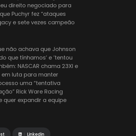
seu direito negociado para
que Puchyr fez “ataques
egacy e sete vezes campeão
que não achava que Johnson
do que tínhamos’ e ’tentou
 também: NASCAR chama 23XI e
l em luta para manter
ocesso uma “tentativa
ação” Rick Ware Racing
e quer expandir a equipe
est
Linkedin