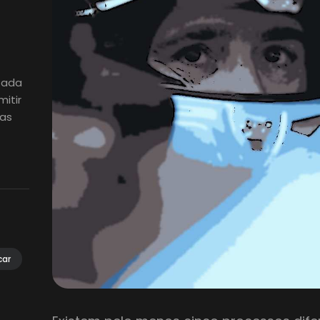
izada
itir
ias
car