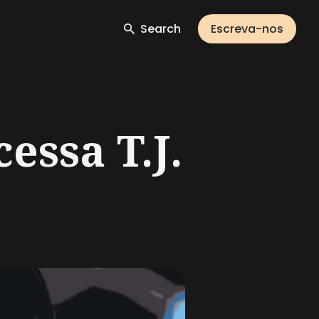
Search
Escreva-nos
essa T.J.