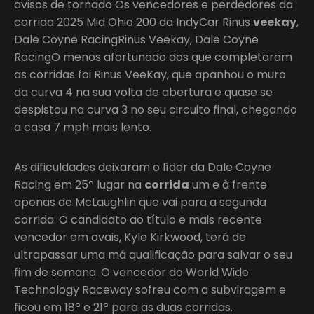
avisos de tornado Os vencedores e perdedores da
corrida 2025 Mid Ohio 200 da IndyCar Rinus
veekay
,
Dale Coyne RacingRinus Veekay, Dale Coyne
RacingO menos afortunado dos que completaram
as corridas foi Rinus VeeKay, que apanhou o muro
da curva 4 na sua volta de abertura e quase se
despistou na curva 3 no seu circuito final, chegando
a casa 7 mph mais lento.
As dificuldades deixaram o líder da Dale Coyne
Racing em 25º lugar na
corrida
um e à frente
apenas de McLaughlin que vai para a segunda
corrida. O candidato ao título e mais recente
vencedor em ovais, Kyle Kirkwood, terá de
ultrapassar uma má qualificação para salvar o seu
fim de semana. O vencedor do World Wide
Technology Raceway sofreu com a subviragem e
ficou em 18º e 21º para as duas corridas.