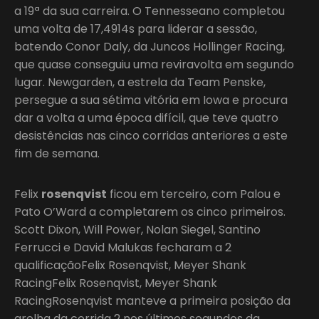
a 19ª da sua carreira. O Tennesseano completou
uma volta de 17,4914s para liderar a sessão,
batendo Conor Daly, da Juncos Hollinger Racing,
que quase conseguiu uma reviravolta em segundo
lugar. Newgarden, a estrela da Team Penske,
persegue a sua sétima vitória em Iowa e procura
dar a volta a uma época difícil, que teve quatro
desistências nas cinco corridas anteriores a este
fim de semana.
Felix
rosenqvist
ficou em terceiro, com Palou e
Pato O’Ward a completarem os cinco primeiros.
Scott Dixon, Will Power, Nolan Siegel, Santino
Ferrucci e David Malukas fecharam a 2
qualificaçãoFelix Rosenqvist, Meyer Shank
RacingFelix Rosenqvist, Meyer Shank
RacingRosenqvist manteve a primeira posição da
grelha da corrida 2 nos últimos segundos da