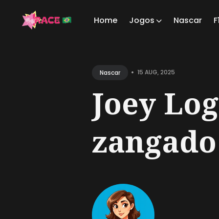
Home
Jogos
Nascar
F
Sear
for
•
15 AUG, 2025
Nascar
Blog
Joey Log
zangado 