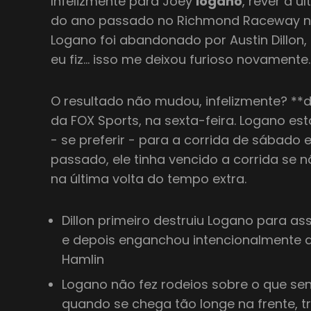
Infelizmente para Joey
logano
, rever a ú
do ano passado no Richmond Raceway n
Logano foi abandonado por Austin Dillon, e
eu fiz… isso me deixou furioso novamente.
O resultado não mudou, infelizmente? **
da FOX Sports, na sexta-feira. Logano est
- se preferir - para a corrida de sábado
passado, ele tinha vencido a corrida se n
na última volta do tempo extra.
Dillon primeiro destruiu Logano para as
e depois enganchou intencionalmente a 
Hamlin
Logano não fez rodeios sobre o que sent
quando se chega tão longe na frente, 