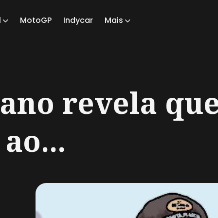
1
MotoGP
Indycar
Mais
ch
ano revela que
ao...