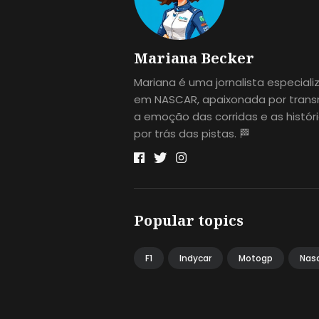
Mariana Becker
Mariana é uma jornalista especial
em NASCAR, apaixonada por transm
a emoção das corridas e as histór
por trás das pistas. 🏁
Popular topics
F1
Indycar
Motogp
Nas