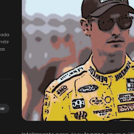
izada
itir
ias
car