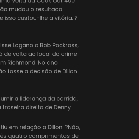
ltima volta da Cook Out 400
ão mudou o resultado.
 isso custou-lhe a vitória. ?
disse Logano a Bob Pockrass,
á de volta ao local do crime
 em Richmond. No ano
ão fosse a decisão de Dillon
sumir a liderança da corrida,
traseira direita de Denny
iu em relação a Dillon. ?Não,
três quatro comprimentos de