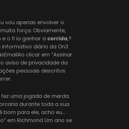
“Eu vou apenas envolver o
 muita força. Obviamente,
e o 11 ia ganhar a
corrida
,?
 informativo diário da On3
sEmailAo clicar em “Assinar
 o aviso de privacidade da
ações pessoais descritos
rrer.
e fez uma jogada de merda.
porcaria durante toda a sua
e é bom para ele, acho eu…
ão” em Richmond Um ano se