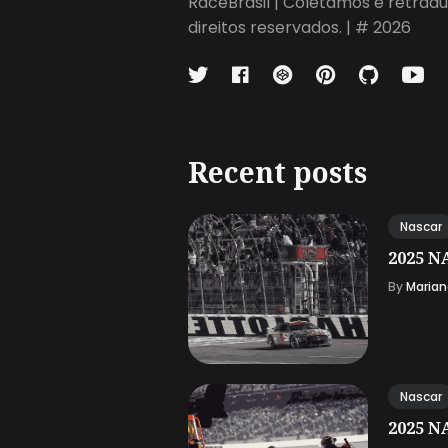
RaceBrasil | Coletamos e retradu
direitos reservados. | # 2026
Recent posts
Nascar
2025 NA
By
Marian
Nascar
2025 NA