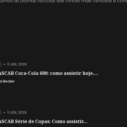
zimos as últimas notícias das fontes mais famosas e con
•
11 JUN, 2026
SCAR Coca-Cola 600: como assistir hoje,...
a Becker
•
11 JUN, 2026
SCAR Série de Copas: Como assistir...