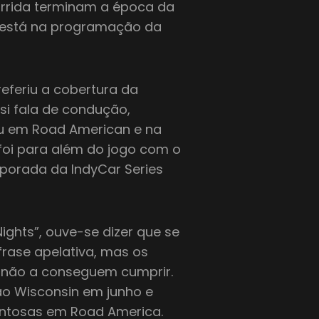
orrida terminam a época da
al está na programação da
referiu a cobertura da
si fala de condução,
ou em Road American e na
 foi para além do jogo com o
emporada da IndyCar Series
ights”, ouve-se dizer que se
 frase apelativa, mas os
da não a conseguem cumprir.
ao Wisconsin em junho e
ntosas em Road America.