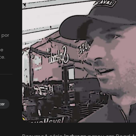
 por
 e
te.
car