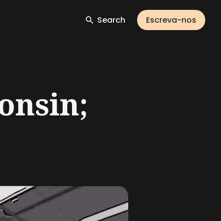
Search
Escreva-nos
onsin;