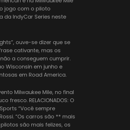
erican e na Milwaukee Mile
do jogo com o piloto
a da IndyCar Series neste
ghts”, ouve-se dizer que se
 frase cativante, mas os
da não a conseguem cumprir.
ao Wisconsin em junho e
ntosas em Road America.
nto Milwaukee Mile, no final
uco fresco. RELACIONADOS: O
 Sports “Você sempre
Rossi. “Os carros são ** mais
 pilotos são mais felizes, os