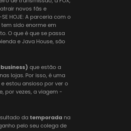
iro de transmissão, a FOX,
trair novos fãs e
-SE HOJE: A parceria com o
o tem sido enorme em
to. O que é que se passa
lenda e Java House, são
-business)
que estão a
as lojas. Por isso, é uma
 e estou ansioso por ver o
e, por vezes, a viagem -
esultado da
temporada
na
 ganho pelo seu colega de