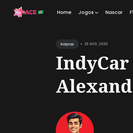
Home
Jogos
Nascar
F
Sear
for
•
28 AUG, 2025
Indycar
Blog
IndyCar 
Alexande