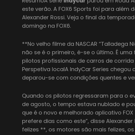
ResumoA série
indycar
parou em Road Am
este verão. A FOX6 Sports foi para além 
Alexander Rossi. Veja o final da temporad
domingo na FOX6.
**No velho filme da NASCAR “Talladega Ni
não se é o primeiro, é-se o último. É uma
pilotos profissionais de carros de corri
Perspetiva localA IndyCar Series chegou 
deparou-se com condições quentes e ve
Quando os pilotos regressaram para o eve
de agosto, o tempo estava nublado e po
que é o novo e melhorado aplicativo FOX
prefere dias como este”, disse Alexander 
felizes **, os motores são mais felizes, os