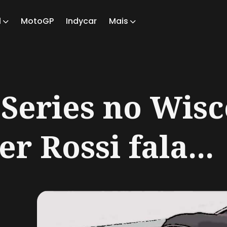
1
MotoGP
Indycar
Mais
ch
Series no Wisc
r Rossi fala...