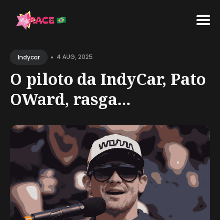
Search
•
for
4 AUG, 2025
Indycar
Blog
O piloto da IndyCar, Pato
OWard, rasga...