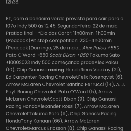
12h38.
ET, com a bandeira verde prevista para cair para o
107o Indy 500 às 12:45. Segunda-feira, 22 de maio.
Pratica final - “Dia dos Carb”: 11h00min-1h00min
(Peacock)Pit stop competition: 2:30-4h00min
(Peacock)Domingo, 28 de maio…
Alex Palou +550
Pato O’Ward +650
Scott Dixon +850
Takuma Sato
+10002023 Indy 500 começando gradeAlex Palou
(10), Chip Ganassi
racing
HondaRinus Veekay (21),
Ed Carpenter Racing ChevroletFelix Rosenqvist (6),
Arrow McLaren Chevrolet Santino Ferrucci (14), A. J.
Foyt Racing Chevrolet Pato O’Ward (5), Arrow
McLaren ChevroletScott Dixon (9), Chip Ganassi
Racing HondaAlexander Rossi (7), Arrow McLaren
ChevroletTakuma Sato (11), Chip Ganassi Racing
HondaTony Kanaan (66), Arrow McLaren
ChevroletMarcus Ericsson (8), Chip Ganassi Racing