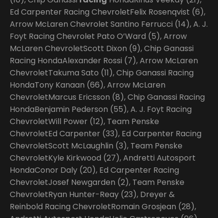
Ed Carpenter Racing ChevroletFelix Rosenqvist (6),
Arrow McLaren Chevrolet Santino Ferrucci (14), A. J.
Foyt Racing Chevrolet Pato O’Ward (5), Arrow
McLaren ChevroletScott Dixon (9), Chip Ganassi
Racing HondaAlexander Rossi (7), Arrow McLaren
ChevroletTakuma Sato (11), Chip Ganassi Racing
HondaTony Kanaan (66), Arrow McLaren
ChevroletMarcus Ericsson (8), Chip Ganassi Racing
HondaBenjamin Pederson (55), A. J. Foyt Racing
ChevroletWill Power (12), Team Penske
ChevroletEd Carpenter (33), Ed Carpenter Racing
ChevroletScott McLaughlin (3), Team Penske
ChevroletKyle Kirkwood (27), Andretti Autosport
HondaConor Daly (20), Ed Carpenter Racing
ChevroletJosef Newgarden (2), Team Penske
ChevroletRyan Hunter-Reay (23), Dreyer &
Reinbold Racing ChevroletRomain Grosjean (28),