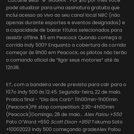
“Cocaine Bear” e “M3GAN”. Por $10 por mês você
pode atualizar para uma assinatura gratuita que
inclui acesso ao vivo ao seu canal local NBC (não
apenas durante esportes e eventos designados) e
a capacidade de baixar títulos selecionados para
assistir offline. $5 em Peacock Quando começa a
corrida Indy 500? Enquanto a cobertura da corrida
começar às 9h00 em Peacock, os pilotos não terão
o comando oficial de “ligar seus motores” até às
12h38.
ET, com a bandeira verde prevista para cair para o
107o Indy 500 às 12:45. Segunda-feira, 22 de maio.
Pratica final - “Dia dos Carb”: 11h00min-1h00min
(Peacock)Pit stop competition: 2:30-4h00min
(Peacock)Domingo, 28 de maio…
Alex Palou +550
Pato O’Ward +650
Scott Dixon +850
Takuma Sato
+10002023 Indy 500 começando gradeAlex Palou