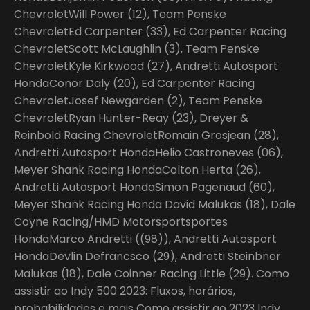
ChevroletWill Power (12), Team Penske
ChevroletEd Carpenter (33), Ed Carpenter Racing
ChevroletScott McLaughlin (3), Team Penske
ChevroletKyle Kirkwood (27), Andretti Autosport
HondaConor Daly (20), Ed Carpenter Racing
ChevroletJosef Newgarden (2), Team Penske
ChevroletRyan Hunter-Reay (23), Dreyer &
Reinbold Racing ChevroletRomain Grosjean (28),
Andretti Autosport HondaHelio Castroneves (06),
Meyer Shank Racing HondaColton Herta (26),
Andretti Autosport HondaSimon Pagenaud (60),
Meyer Shank Racing Honda David Malukas (18), Dale
Coyne Racing/HMD Motorsportsportes
HondaMarco Andretti ((98)), Andretti Autosport
HondaDevlin Defrancsco (29), Andretti Steinbner
Malukas (18), Dale Coinner Racing Little (29). Como
assistir ao Indy 500 2023: Fluxos, horários,
probabilidades e mais Como assistir ao 2023 Indy