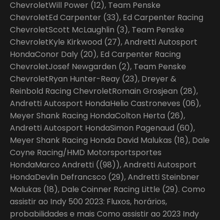
ChevroletWill Power (12), Team Penske
ChevroletEd Carpenter (33), Ed Carpenter Racing
ChevroletScott McLaughlin (3), Team Penske
ChevroletKyle Kirkwood (27), Andretti Autosport
HondaConor Daly (20), Ed Carpenter Racing
ChevroletJosef Newgarden (2), Team Penske
ChevroletRyan Hunter-Reay (23), Dreyer &
Reinbold Racing ChevroletRomain Grosjean (28),
Andretti Autosport HondaHelio Castroneves (06),
Meyer Shank Racing HondaColton Herta (26),
Andretti Autosport HondaSimon Pagenaud (60),
Meyer Shank Racing Honda David Malukas (18), Dale
Coyne Racing/HMD Motorsportsportes
HondaMarco Andretti ((98)), Andretti Autosport
HondaDevlin Defrancsco (29), Andretti Steinbner
Malukas (18), Dale Coinner Racing Little (29). Como
assistir ao Indy 500 2023: Fluxos, horários,
probabilidades e mais Como assistir ao 2023 Indy