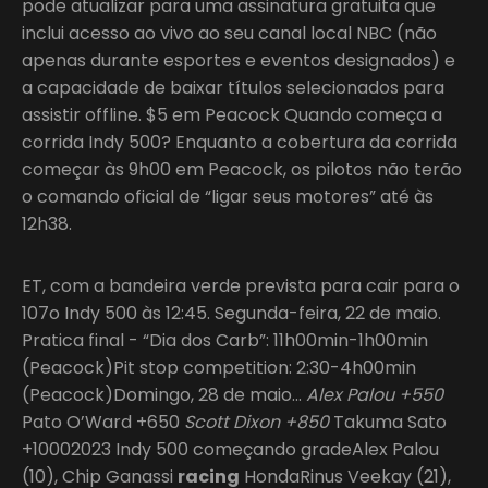
pode atualizar para uma assinatura gratuita que
inclui acesso ao vivo ao seu canal local NBC (não
apenas durante esportes e eventos designados) e
a capacidade de baixar títulos selecionados para
assistir offline. $5 em Peacock Quando começa a
corrida Indy 500? Enquanto a cobertura da corrida
começar às 9h00 em Peacock, os pilotos não terão
o comando oficial de “ligar seus motores” até às
12h38.
ET, com a bandeira verde prevista para cair para o
107o Indy 500 às 12:45. Segunda-feira, 22 de maio.
Pratica final - “Dia dos Carb”: 11h00min-1h00min
(Peacock)Pit stop competition: 2:30-4h00min
(Peacock)Domingo, 28 de maio…
Alex Palou +550
Pato O’Ward +650
Scott Dixon +850
Takuma Sato
+10002023 Indy 500 começando gradeAlex Palou
(10), Chip Ganassi
racing
HondaRinus Veekay (21),