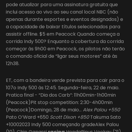
pode atualizar para uma assinatura gratuita que
inclui acesso ao vivo ao seu canal local NBC (não
apenas durante esportes e eventos designados) e
a capacidade de baixar títulos selecionados para
assistir offline. $5 em Peacock Quando começa a
corrida Indy 500? Enquanto a cobertura da corrida
começar às 9h00 em Peacock, os pilotos não terão
o comando oficial de “ligar seus motores” até às
12h38.
ET, com a bandeira verde prevista para cair para o
107o Indy 500 às 12:45. Segunda-feira, 22 de maio.
Pratica final - “Dia dos Carb”: 11h00min-1h00min
(Peacock)Pit stop competition: 2:30-4h00min
(Peacock)Domingo, 28 de maio…
Alex Palou +550
Pato O’Ward +650
Scott Dixon +850
Takuma Sato
+10002023 Indy 500 começando gradeAlex Palou
(10), Chip Ganassi
racing
HondaRinus Veekay (21),