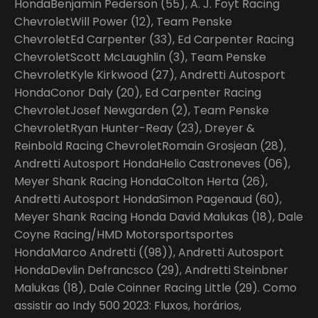
HondaBenjamin Pederson (55), A. J. Foyt Racing
ChevroletWill Power (12), Team Penske
ChevroletEd Carpenter (33), Ed Carpenter Racing
ChevroletScott McLaughlin (3), Team Penske
ChevroletKyle Kirkwood (27), Andretti Autosport
HondaConor Daly (20), Ed Carpenter Racing
ChevroletJosef Newgarden (2), Team Penske
ChevroletRyan Hunter-Reay (23), Dreyer &
Reinbold Racing ChevroletRomain Grosjean (28),
Andretti Autosport HondaHelio Castroneves (06),
Meyer Shank Racing HondaColton Herta (26),
Andretti Autosport HondaSimon Pagenaud (60),
Meyer Shank Racing Honda David Malukas (18), Dale
Coyne Racing/HMD Motorsportsportes
HondaMarco Andretti ((98)), Andretti Autosport
HondaDevlin Defrancsco (29), Andretti Steinbner
Malukas (18), Dale Coinner Racing Little (29). Como
assistir ao Indy 500 2023: Fluxos, horários,