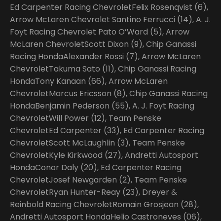
Ed Carpenter Racing ChevroletFelix Rosenqvist (6),
Arrow McLaren Chevrolet Santino Ferrucci (14), A. J.
Foyt Racing Chevrolet Pato O’Ward (5), Arrow
McLaren ChevroletScott Dixon (9), Chip Ganassi
Racing HondaAlexander Rossi (7), Arrow McLaren
ChevroletTakuma Sato (11), Chip Ganassi Racing
HondaTony Kanaan (66), Arrow McLaren
ChevroletMarcus Ericsson (8), Chip Ganassi Racing
HondaBenjamin Pederson (55), A. J. Foyt Racing
ChevroletWill Power (12), Team Penske
ChevroletEd Carpenter (33), Ed Carpenter Racing
ChevroletScott McLaughlin (3), Team Penske
ChevroletKyle Kirkwood (27), Andretti Autosport
HondaConor Daly (20), Ed Carpenter Racing
ChevroletJosef Newgarden (2), Team Penske
ChevroletRyan Hunter-Reay (23), Dreyer &
Reinbold Racing ChevroletRomain Grosjean (28),
Andretti Autosport HondaHelio Castroneves (06),