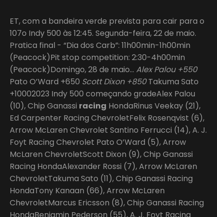
ET, com a bandeira verde prevista para cair para o
107o Indy 500 às 12:45. Segunda-feira, 22 de maio.
Pratica final - “Dia dos Carb”: 11h00min-1h00min
(Peacock)Pit stop competition: 2:30-4h00min
(Peacock)Domingo, 28 de maio…
Alex Palou +550
Pato O’Ward +650
Scott Dixon +850
Takuma Sato
+10002023 Indy 500 começando gradeAlex Palou
(10), Chip Ganassi
racing
HondaRinus Veekay (21),
Ed Carpenter Racing ChevroletFelix Rosenqvist (6),
Arrow McLaren Chevrolet Santino Ferrucci (14), A. J.
Foyt Racing Chevrolet Pato O’Ward (5), Arrow
McLaren ChevroletScott Dixon (9), Chip Ganassi
Racing HondaAlexander Rossi (7), Arrow McLaren
ChevroletTakuma Sato (11), Chip Ganassi Racing
HondaTony Kanaan (66), Arrow McLaren
ChevroletMarcus Ericsson (8), Chip Ganassi Racing
HondaBenjamin Pederson (55), A. J. Foyt Racing