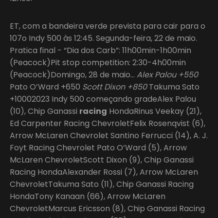
ET, com a bandeira verde prevista para cair para o
107o Indy 500 às 12:45. Segunda-feira, 22 de maio.
Pratica final - “Dia dos Carb”: 11h00min-1h00min
(Peacock)Pit stop competition: 2:30-4h00min
(Peacock)Domingo, 28 de maio…
Alex Palou +550
Pato O’Ward +650
Scott Dixon +850
Takuma Sato
+10002023 Indy 500 começando gradeAlex Palou
(10), Chip Ganassi
racing
HondaRinus Veekay (21),
Ed Carpenter Racing ChevroletFelix Rosenqvist (6),
Arrow McLaren Chevrolet Santino Ferrucci (14), A. J.
Foyt Racing Chevrolet Pato O’Ward (5), Arrow
McLaren ChevroletScott Dixon (9), Chip Ganassi
Racing HondaAlexander Rossi (7), Arrow McLaren
ChevroletTakuma Sato (11), Chip Ganassi Racing
HondaTony Kanaan (66), Arrow McLaren
ChevroletMarcus Ericsson (8), Chip Ganassi Racing