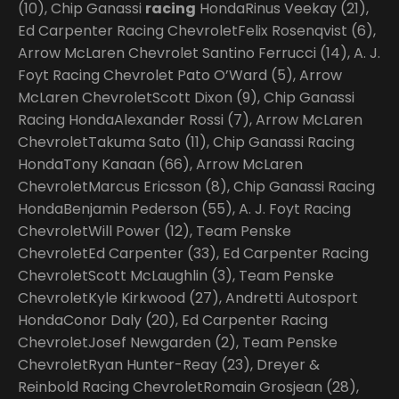
(10), Chip Ganassi
racing
HondaRinus Veekay (21),
Ed Carpenter Racing ChevroletFelix Rosenqvist (6),
Arrow McLaren Chevrolet Santino Ferrucci (14), A. J.
Foyt Racing Chevrolet Pato O’Ward (5), Arrow
McLaren ChevroletScott Dixon (9), Chip Ganassi
Racing HondaAlexander Rossi (7), Arrow McLaren
ChevroletTakuma Sato (11), Chip Ganassi Racing
HondaTony Kanaan (66), Arrow McLaren
ChevroletMarcus Ericsson (8), Chip Ganassi Racing
HondaBenjamin Pederson (55), A. J. Foyt Racing
ChevroletWill Power (12), Team Penske
ChevroletEd Carpenter (33), Ed Carpenter Racing
ChevroletScott McLaughlin (3), Team Penske
ChevroletKyle Kirkwood (27), Andretti Autosport
HondaConor Daly (20), Ed Carpenter Racing
ChevroletJosef Newgarden (2), Team Penske
ChevroletRyan Hunter-Reay (23), Dreyer &
Reinbold Racing ChevroletRomain Grosjean (28),