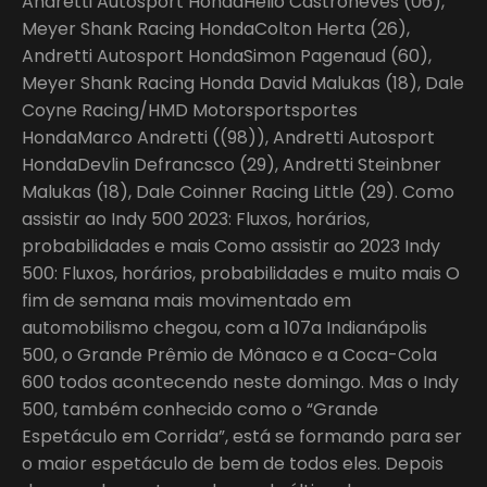
Andretti Autosport HondaHelio Castroneves (06),
Meyer Shank Racing HondaColton Herta (26),
Andretti Autosport HondaSimon Pagenaud (60),
Meyer Shank Racing Honda David Malukas (18), Dale
Coyne Racing/HMD Motorsportsportes
HondaMarco Andretti ((98)), Andretti Autosport
HondaDevlin Defrancsco (29), Andretti Steinbner
Malukas (18), Dale Coinner Racing Little (29). Como
assistir ao Indy 500 2023: Fluxos, horários,
probabilidades e mais Como assistir ao 2023 Indy
500: Fluxos, horários, probabilidades e muito mais O
fim de semana mais movimentado em
automobilismo chegou, com a 107a Indianápolis
500, o Grande Prêmio de Mônaco e a Coca-Cola
600 todos acontecendo neste domingo. Mas o Indy
500, também conhecido como o “Grande
Espetáculo em Corrida”, está se formando para ser
o maior espetáculo de bem de todos eles. Depois