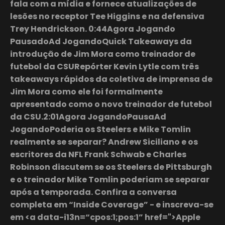
fala com a mídia e fornece atualizações de
lesões no receptor Tee Higgins e na defensiva
Trey Hendrickson. 0:44Agora Jogando
PausadoAd JogandoQuick Takeaways da
introdução de Jim Mora como treinador de
futebol da CSURepórter Kevin Lytle com três
takeaways rápidos da coletiva de imprensa de
Jim Mora como ele foi formalmente
apresentado como o novo treinador de futebol
da CSU.2:01Agora JogandoPausaAd
JogandoPoderia os Steelers e Mike Tomlin
realmente se separar? Andrew Siciliano e os
escritores da NFL Frank Schwab e Charles
Robinson discutem se os Steelers de Pittsburgh
e o treinador Mike Tomlin poderiam se separar
após a temporada. Confira a conversa
completa em “Inside Coverage” - e inscreva-se
em <a data-i13n=“cpos:1;pos:1” href=">Apple