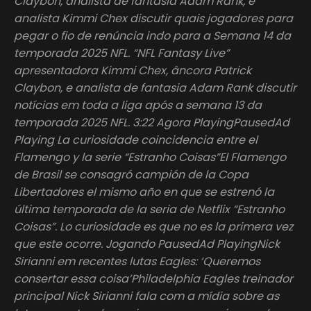
Claybon, analista de fantasia Adam Rank, e
analista Kimmi Chex discutir quais jogadores para
pegar o fio de renúncia indo para a Semana 14 da
temporada 2025 NFL. “NFL Fantasy Live”
apresentadora Kimmi Chex, âncora Patrick
Claybon, e analista de fantasia Adam Rank discutir
notícias em toda a liga após a semana 13 da
temporada 2025 NFL. 3:22 Agora PlayingPausedAd
Playing La curiosidade coincidencia entre el
Flamengo y la serie “Estranho Coisas”El Flamengo
de Brasil se consagró campión de la Copa
Libertadores el mismo año en que se estrenó la
última temporada de la seria de Netflix “Estranho
Coisas”. Lo curiosidade es que no es la primera vez
que este ocorre. Jogando PausedAd PlayingNick
Sirianni em recentes lutas Eagles: ‘Queremos
consertar essa coisa’Philadelphia Eagles treinador
principal Nick Sirianni fala com a mídia sobre as