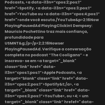
Podcasts, <a data-i13n=“cpos:2;pos:1”
href=">Spotify, <a data-i13n=“cpos:3;pos:1”
href=">YouTube ou <a data-i13n=“cpos:4;pos:1”
href=">onde você escuta./YouTube&p>2:16Now
PlayingPausedAd PlayingClickint Dempsey:
Mauricio Pochettino traz mais confiança,
profundidade para
USMNT&g;/p>/p>2;2:16Nowser
PlayingPausedAd. Verifique a conversação
completa no podcast “The Cooligans” - e
inscreva- se em <a target="_blank"
class=“link” href=" data-
i13n=“cpos:1;pos:1”>Apple Podcasts, <a
target=“blank” class=“link” href=" data-
i13n=“cpos:2;pos:1”>Spotify&t;/a>, <a
target="_blank" class=“link” href=" data-
i13n=“cpos:3;pos:1”>YouTube>, ou <4; < um
target="_blank" class=“link” hrefef=" data-