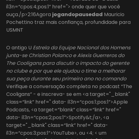
i13n=“cpos:4;pos:1” href="> onde quer que você
ouça./p>2:16Agora
jogandopausedad
Mauricio
Pochettino traz mais confiança, profundidade para
USMNT
O antigo U
Estrela da Equipe Nacional dos Homens
junta-se Christian Polanco e Alexis Guerreros do
The Cooligans para discutir o impacto do gerente
no clube e por que ele ajudou o time a melhorar
sua peça durante seu primeiro ano no comando
Verifique a conversação completa no podcast “The
Cooligans” - e inscreva- se em <a target="_blank"
class=“link” href=" data- i13n=“cpos:1;pos:1”>Apple
Podcasts, <a target=“blank” class=“link” href="
data- i13n=“cpos:2;pos:1”>Spotify&t;/a>, <a
target="_blank" class=“link” href=" data-
i13n=“cpos:3;pos:1”>YouTube>, ou <4; < um