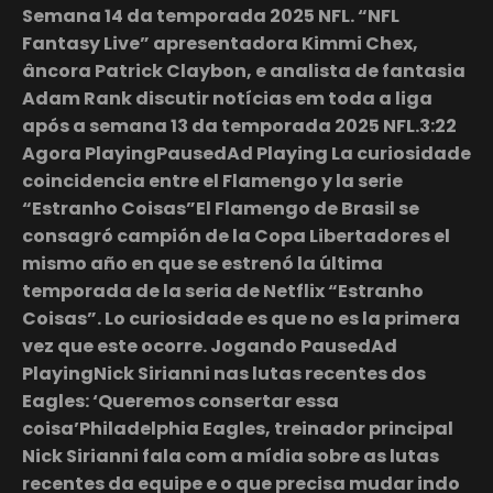
Semana 14 da temporada 2025 NFL. “NFL
Fantasy Live” apresentadora Kimmi Chex,
âncora Patrick Claybon, e analista de fantasia
Adam Rank discutir notícias em toda a liga
após a semana 13 da temporada 2025 NFL.3:22
Agora PlayingPausedAd Playing La curiosidade
coincidencia entre el Flamengo y la serie
“Estranho Coisas”El Flamengo de Brasil se
consagró campión de la Copa Libertadores el
mismo año en que se estrenó la última
temporada de la seria de Netflix “Estranho
Coisas”. Lo curiosidade es que no es la primera
vez que este ocorre. Jogando PausedAd
PlayingNick Sirianni nas lutas recentes dos
Eagles: ‘Queremos consertar essa
coisa’Philadelphia Eagles, treinador principal
Nick Sirianni fala com a mídia sobre as lutas
recentes da equipe e o que precisa mudar indo