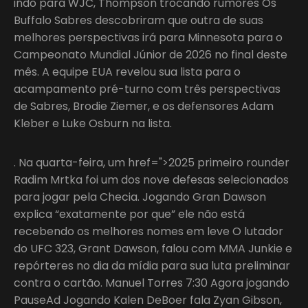
indo para WJC, Thompson trocando rumores Os
Buffalo Sabres descobriram que outra de suas
melhores perspectivas irá para Minnesota para o
Campeonato Mundial Júnior de 2026 no final deste
mês. A equipe EUA revelou sua lista para o
acampamento pré-turno com três perspectivas
de Sabres, Brodie Ziemer, e os defensores Adam
Kleber e Luke Osburn na lista.
. Na quarta-feira, um href=">2025 primeiro rounder
Radim Mrtka foi um dos nove defesas selecionados
para jogar pela Checia. Jogando Gran Dawson
explica “exatamente por que” ele não está
recebendo os melhores nomes em leve O lutador
do UFC 323, Grant Dawson, falou com MMA Junkie e
repórteres no dia da mídia para sua luta preliminar
contra o cartão. Manuel Torres 7:30 Agora jogando
PauseAd Jogando Kalen DeBoer fala Zyan Gibson,