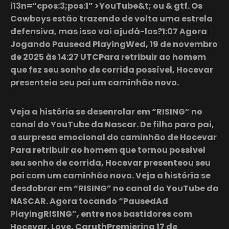
i13n=“cpos:3;pos:1” >YouTube&t; ou & gtf. Os
Cowboys estão trazendo de volta uma estrela
defensiva, mas isso vai ajudá-los?1:07 Agora
Jogando Pausead PlayingWed, 19 de novembro
de 2025 às 14:27 UTCPara retribuir ao homem
que fez seu sonho de corrida possível, Hocevar
presenteia seu pai um caminhão novo.
Veja a história se desenrolar em “RISING” no
canal do YouTube da Nascar. De filho para pai,
a surpresa emocional do caminhão de Hocevar
Para retribuir ao homem que tornou possível
seu sonho de corrida, Hocevar presenteou seu
pai com um caminhão novo. Veja a história se
desdobrar em “RISING” no canal do YouTube da
NASCAR. Agora tocando “PausedAd
PlayingRISING”, entre nos bastidores com
Hocevar, Love, CaruthPremiering 17 de