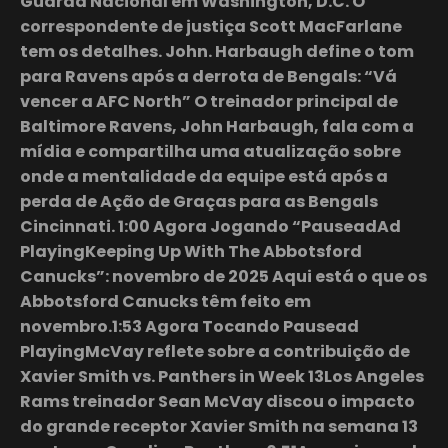
Guarda Nacional em Washington, D.C. O
correspondente de justiça Scott MacFarlane
tem os detalhes. John. Harbaugh define o tom
para Ravens após a derrota de Bengals: “Vá
vencer a AFC North” O treinador principal de
Baltimore Ravens, John Harbaugh, fala com a
mídia e compartilha uma atualização sobre
onde a mentalidade da equipe está após a
perda de Ação de Graças para as Bengals
Cincinnati. 1:00 Agora Jogando “PauseadAd
PlayingKeeping Up With The Abbotsford
Canucks”: novembro de 2025 Aqui está o que os
Abbotsford Canucks têm feito em
novembro.1:53 Agora Tocando Pausead
PlayingMcVay reflete sobre a contribuição de
Xavier Smith vs. Panthers in Week 13Los Angeles
Rams treinador Sean McVay discou o impacto
do grande receptor Xavier Smith na semana 13