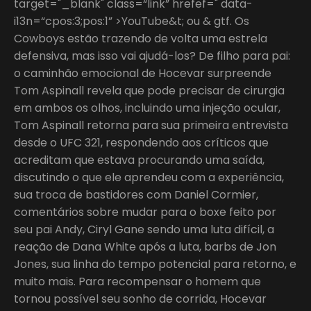
target="_blank" class=“link” hrefef=" data-
i13n=“cpos:3;pos:1” >YouTube&t; ou & gtf. Os
Cowboys estão trazendo de volta uma estrela
defensiva, mas isso vai ajudá-los? De filho para pai:
o caminhão emocional de Hocevar surpreende
Tom Aspinall revela que pode precisar de cirurgia
em ambos os olhos, incluindo uma injeção ocular,
Tom Aspinall retorna para sua primeira entrevista
desde o UFC 321, respondendo aos críticos que
acreditam que estava procurando uma saída,
discutindo o que ele aprendeu com a experiência,
sua troca de bastidores com Daniel Cormier,
comentários sobre mudar para o boxe feito por
seu pai Andy, Ciryl Gane sendo uma luta difícil, a
reação de Dana White após a luta, barbs de Jon
Jones, sua linha do tempo potencial para retorno, e
muito mais. Para recompensar o homem que
tornou possível seu sonho de corrida, Hocevar