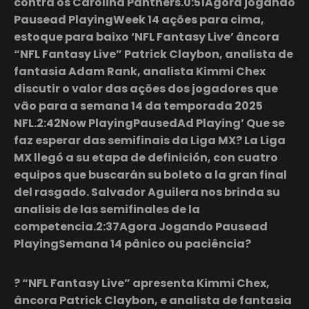
contra os Carolina Panthers.0:51Agora jogando
Pausead PlayingWeek 14 ações para cima,
estoque para baixo ‘NFL Fantasy Live’ âncora
“NFL Fantasy Live” Patrick Claybon, analista de
fantasia Adam Rank, analista Kimmi Chex
discutir o valor das ações dos jogadores que
vão para a semana 14 da temporada 2025
NFL.2:42Now PlayingPausedAd Playing’ Que se
faz esperar das semifinais da Liga MX? La Liga
MX llegó a su etapa de definición, con cuatro
equipos que buscarán su boleto a la gran final
del rasgado. Salvador Aguilera nos brinda su
analisis de las semifinales de la
competencia.2:37Agora Jogando Pausead
PlayingSemana 14 pânico ou paciência?
? “NFL Fantasy Live” apresenta Kimmi Chex,
âncora Patrick Claybon, e analista de fantasia