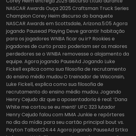
Corey Heim entrega 2025 discurso título durante
NASCAR Awards Ouça 2025 Craftsman Truck Series
Champion Corey Heim discurso do banquete
NASCAR Awards em Scottsdale, Arizona.5:05 Agora
jogando Pausead Playing Deve garantir habitação
para os jogadores WNBA ficar ou ir? Rookies e
jogadores de curto prazo poderiam ser os maiores
perdedores se o WNBA removesse o alojamento da
equipe. Agora jogando PauseAd Jogando Luke
Fickell explica como sua filosofia de recrutamento
do ensino médio mudou O treinador de Wisconsin,
Luke Fickell, explica como sua filosofia de
recrutamento do ensino médio mudou. Jogando
Henry Cejudo diz que a aposentadoria é real: ‘Dana
White me cortou se eu menti’ UFC 323 lutador
Henry Cejudo falou com MMA Junkie e repórteres
no dia da mídia para seu cartão principal bout vs.
Payton Talbott24:44 Agora jogando PauseAd Srtka