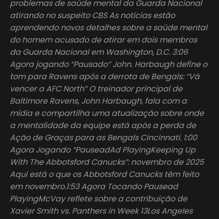
problemas de saúde mental da Guarda Nacional
atirando no suspeito CBS As notícias estão
aprendendo novos detalhes sobre a saúde mental
do homem acusado de atirar em dois membros
da Guarda Nacional em Washington, D.C. 3:06
Agora jogando “Pausado” John. Harbaugh define o
tom para Ravens após a derrota de Bengals: “Vá
vencer a AFC North” O treinador principal de
Baltimore Ravens, John Harbaugh, fala com a
mídia e compartilha uma atualização sobre onde
a mentalidade da equipe está após a perda de
Ação de Graças para as Bengals Cincinnati. 1:00
Agora Jogando “PauseadAd PlayingKeeping Up
With The Abbotsford Canucks”: novembro de 2025
Aqui está o que os Abbotsford Canucks têm feito
em novembro.1:53 Agora Tocando Pausead
PlayingMcVay reflete sobre a contribuição de
Xavier Smith vs. Panthers in Week 13Los Angeles