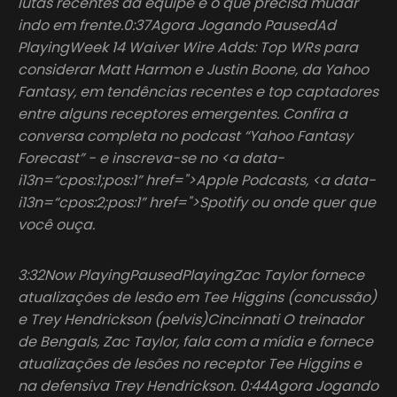
lutas recentes da equipe e o que precisa mudar
indo em frente.0:37Agora Jogando PausedAd
PlayingWeek 14 Waiver Wire Adds: Top WRs para
considerar Matt Harmon e Justin Boone, da Yahoo
Fantasy, em tendências recentes e top captadores
entre alguns receptores emergentes. Confira a
conversa completa no podcast “Yahoo Fantasy
Forecast” - e inscreva-se no <a data-
i13n=“cpos:1;pos:1” href=">Apple Podcasts, <a data-
i13n=“cpos:2;pos:1” href=">Spotify ou onde quer que
você ouça.
3:32Now PlayingPausedPlayingZac Taylor fornece
atualizações de lesão em Tee Higgins (concussão)
e Trey Hendrickson (pelvis)Cincinnati O treinador
de Bengals, Zac Taylor, fala com a mídia e fornece
atualizações de lesões no receptor Tee Higgins e
na defensiva Trey Hendrickson. 0:44Agora Jogando