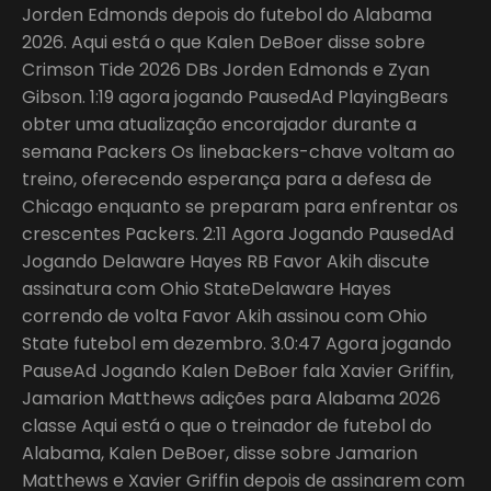
Jorden Edmonds depois do futebol do Alabama
2026. Aqui está o que Kalen DeBoer disse sobre
Crimson Tide 2026 DBs Jorden Edmonds e Zyan
Gibson. 1:19 agora jogando PausedAd PlayingBears
obter uma atualização encorajador durante a
semana Packers Os linebackers-chave voltam ao
treino, oferecendo esperança para a defesa de
Chicago enquanto se preparam para enfrentar os
crescentes Packers. 2:11 Agora Jogando PausedAd
Jogando Delaware Hayes RB Favor Akih discute
assinatura com Ohio StateDelaware Hayes
correndo de volta Favor Akih assinou com Ohio
State futebol em dezembro. 3.0:47 Agora jogando
PauseAd Jogando Kalen DeBoer fala Xavier Griffin,
Jamarion Matthews adições para Alabama 2026
classe Aqui está o que o treinador de futebol do
Alabama, Kalen DeBoer, disse sobre Jamarion
Matthews e Xavier Griffin depois de assinarem com