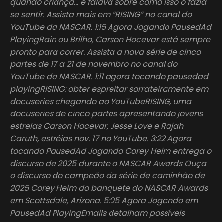
quando criança… e falava sobre como isso o fazia
se sentir. Assista mais em “RISING” no canal do
YouTube da NASCAR. 1:15 Agora Jogando PausedAd
PlayingRain ou Brilho, Carson Hocevar está sempre
pronto para correr. Assista a nova série de cinco
partes de 17 a 21 de novembro no canal do
YouTube da NASCAR. 1:11 agora tocando pausedad
playingRISING: obter espreitar sorrateiramente em
docuseries chegando ao YouTubeRISING, uma
docuseries de cinco partes apresentando jovens
estrelas Carson Hocevar, Jesse Love e Rajah
Caruth, estréias nov. 17 no YouTube. 3:22 Agora
tocando PausedAd Jogando Corey Heim entrega o
discurso de 2025 durante o NASCAR Awards Ouça
o discurso do campeão da série de caminhão de
2025 Corey Heim do banquete do NASCAR Awards
em Scottsdale, Arizona. 5:05 Agora Jogando em
PausedAd PlayingEmails detalham possíveis