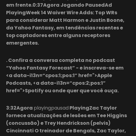
em frente.0:37Agora Jogando PausedAd
PlayingWeek 14 Waiver Wire Adds: Top WRs
para considerar Matt Harmon e Justin Boone,
da Yahoo Fantasy, em tendências recentes e
top captadores entre alguns receptores
emergentes.
. Confira a conversa completa no podcast
“Yahoo Fantasy Forecast” - e inscreva-se em
<a data-i13n=“cpos:1;pos:1” href=">Apple
Podcasts, <a data-i13n=“cpos:2;pos:1”
href=">Spotify ou onde quer que você ouça.
3:32Agora
playingpausad
PlayingZac Taylor
fornece atualizações de lesões em Tee Higgins
(concussão) e Trey Hendrickson (pelvis)
Cincinnati O treinador de Bengals, Zac Taylor,