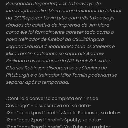
PausadoAd JogandoQuick Takeaways da
introdução de Jim Mora como treinador de futebol
da CSURepórter Kevin Lytle com três takeaways
rápidos da coletiva de imprensa de Jim Mora
como ele foi formalmente apresentado como o
novo treinador de futebol da CSU.2:01Agora
JogandoPausaAd JogandoPoderia os Steelers e
Mike Tomlin realmente se separar? Andrew
Siciliano e os escritores da NFL Frank Schwab e
Charles Robinson discutem se os Steelers de
Pittsburgh e o treinador Mike Tomlin poderiam se
separar após a temporada.
.
Confira a conversa completa em “Inside
Coverage” - e subscreva em <a data-
i13n=“cpos:1;pos:1” href=">Apple Podcasts, <a data-
i13n=“cpos:2;pos:1” href=">Spotify, <a data-
i13n=“cpos:3;pos:1” href=">YouTube ou <a data-