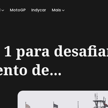
1
MotoGP
Indycar
Mais
ch
1 para desafia
nto de...