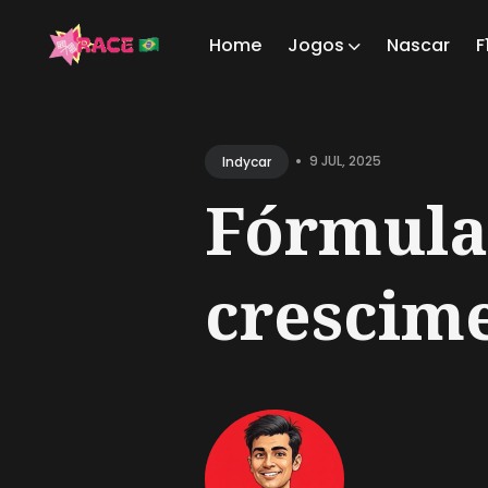
Home
Jogos
Nascar
F
Sear
for
•
9 JUL, 2025
Indycar
Blog
Fórmula 
crescime