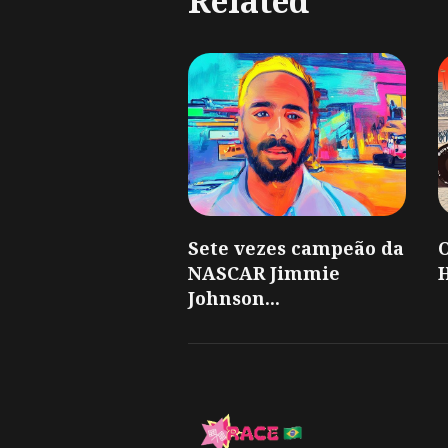
Related
Sete vezes campeão da
O
NASCAR Jimmie
H
Johnson...