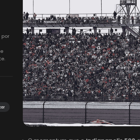
 por
 e
te.
car