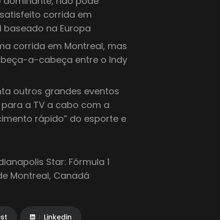
o dominante, não pode
satisfeito corrida em
F1 baseado na Europa
uma corrida em Montreal, mas
beça-a-cabeça entre o Indy
nta outros grandes eventos
para a TV a cabo com a
cimento rápido” do esporte e
ianapolis Star: Fórmula 1
de Montreal, Canadá
est
Linkedin