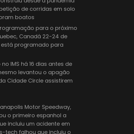
onstruiu desde a pandemia
etição de corridas em solo
foram boatos
 programação para o próximo
 Quebec, Canadá 22-24 de
 está programado para
o no IMS há 16 dias antes de
mesmo levantou o apagão
 da Cidade Circle assistirem
ianapolis Motor Speedway,
ou o primeiro espanhol a
ue incluiu um acidente em
s-tech falhou que incluiu o