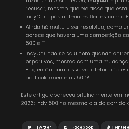
fazer uma oferta Palou,
indycar
é pilot
recusar, mesmo que ele disse que está 
IndyCar após anteriores flertes com o 
Ainda há muito a ser resolvido, como 
parece que haverá uma competição ca
500 e F1
IndyCar não se saiu bem quando enfre
esportivos, mesmo com uma mudança 
Fox, então como isso vai afetar o “cres
particularmente os 500?
Este artigo apareceu originalmente em Ind
2026: Indy 500 no mesmo dia da corrida 
Twitter
Facebook
Pinter