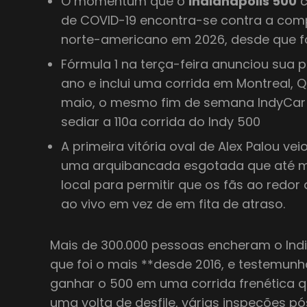
O momentum que o
Indianapolis 500
c
de COVID-19 encontra-se contra a comp
norte-americano em 2026, desde que 
Fórmula 1 na terça-feira anunciou sua
ano e inclui uma corrida em Montreal,
maio, o mesmo fim de semana IndyCar
sediar a 110a corrida do Indy 500
A primeira vitória oval de Alex Palou vei
uma arquibancada esgotada que até 
local para permitir que os fãs ao redor
ao vivo em vez de em fita de atraso.
Mais de 300.000 pessoas encheram o Ind
que foi o mais **desde 2016, e testemunh
ganhar o 500 em uma corrida frenética q
uma volta de desfile, várias inspeções pó