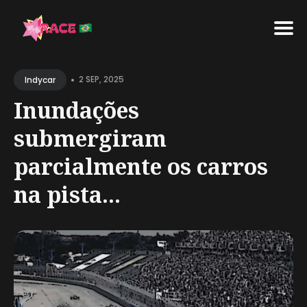
Search
•
for
2 SEP, 2025
Indycar
Blog
Inundações
submergiram
parcialmente os carros
na pista...