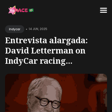
Search
•
for
14 JUN, 2025
Indycar
Blog
Entrevista alargada:
David Letterman on
IndyCar racing...