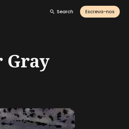
Search
Escreva-nos
r Gray