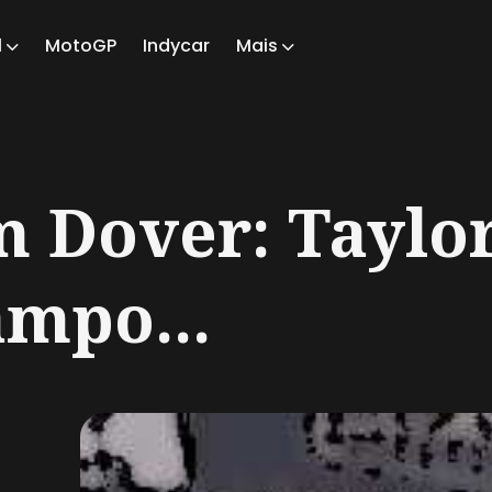
1
MotoGP
Indycar
Mais
ch
m Dover: Taylo
ampo...