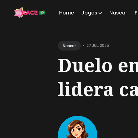
Home
Jogos
Nascar
F
Sear
for
•
27 JUL, 2025
Nascar
Blog
Duelo e
lidera c