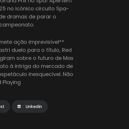
Grand Prix no Spa! Apertem
025 no icónico circuito Spa-
 de dramas de parar o
 campeonato.
mete ação imprevisível**
tri duelo para o título, Red
s giram sobre o futuro de Max
to à intriga do mercado de
espetáculo inesquecível. Não
 Playing
est
Linkedin