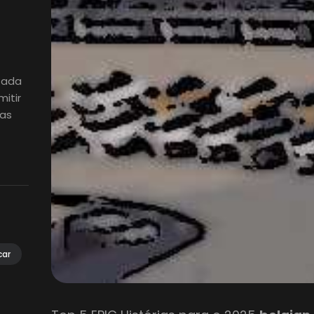
izada
itir
ias
car