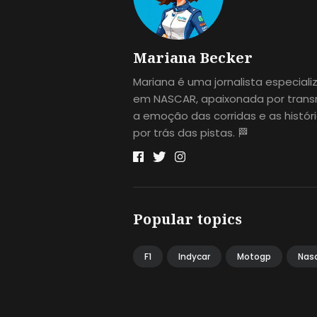
Mariana Becker
Mariana é uma jornalista especial
em NASCAR, apaixonada por transm
a emoção das corridas e as histór
por trás das pistas. 🏁
Popular topics
F1
Indycar
Motogp
Nas