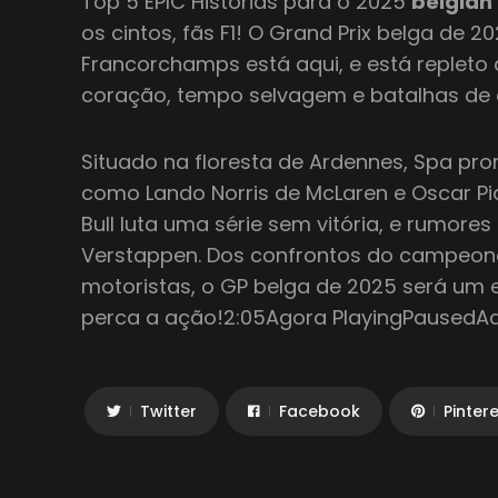
Top 5 EPIC Histórias para o 2025
belgian
os cintos, fãs F1! O Grand Prix belga de 2
Francorchamps está aqui, e está repleto
coração, tempo selvagem e batalhas de
Situado na floresta de Ardennes, Spa pro
como Lando Norris de McLaren e Oscar Pias
Bull luta uma série sem vitória, e rumore
Verstappen. Dos confrontos do campeona
motoristas, o GP belga de 2025 será um 
perca a ação!2:05Agora PlayingPausedAd
Twitter
Facebook
Pinter