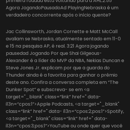
primeira rodada está voltando para a AHL.2:55
Agora JogandoPausadoAd PlayingNebraska é um
verdadeiro concorrente após o início quente?
Jac Collinsworth, Jordan Cornette e Matt McCall
avaliam se Nebraska, atualmente sentado em 11-0
e 15 na pesquisa AP, é real. 3:21 Agora jogando
pausedad Jogando Por que Shai Gilgeous-
Alexander é a líder do MVP da NBA, Nekias Duncan e
Steve Jones Jr. explicam por que a guarda do
Thunder ainda é a favorita para ganhar o prêmio
deste ano. Confira a conversa completa em “The
Dunker Spot” e subscreva- se em <a
target="_blank" class=“link” href=" data-
i13n=“cpos:1”>Apple Podcasts, <a target="_blank"
class=“link” href=" data- i13n=“cpos:2;pos:1”>Spotify,
<a target="_blank" class=“link” href=" data-
i13n=“cpos:3;pos:1”>YouTube ou onde quer que você