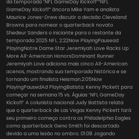
da temporada ‘NFL GameDay Kickoff’“NFL
GameDay Kickoff” âncora Mike Yam e analista
Maurice Jones-Drew discutir a decisão Cleveland
Browns para nomear o quarterback novato
Shedeur Sanders o iniciante para o restante da
temporada 2025 NFL. 2:22Now PlayingPausead
PlayingNotre Dame Star Jeremiyah Love Racks Up
More All-American HonorsDominant Runner
Jeremiyah Love adiciona mais cinco All-American
acenos, mostrando sua temporada histórica e se
tornando um finalista Heisman.2:05Now
PlayingPausedAd PlayingBatista: Kenny Pickett para
começar na semana 15 vs. Águias ‘NFL GameDay
Kickoff’ A colunista nacional Judy Battista relata
que o quarterback de Las Vegas Kenny Pickett fará
seu primeiro começo contra os Philadelphia Eagles
como quarterback Geno Smith foi descartado
devido a uma lesão no ombro. 01:08 Jogando