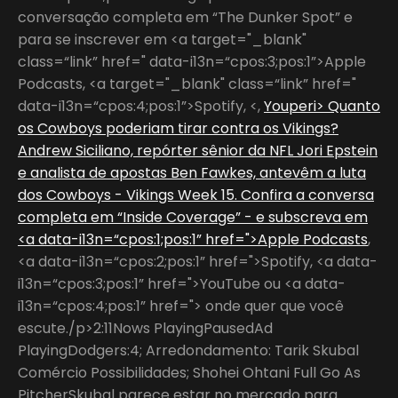
conversação completa em “The Dunker Spot” e
para se inscrever em <a target="_blank"
class=“link” href=" data-i13n=“cpos:3;pos:1”>Apple
Podcasts, <a target="_blank" class=“link” href="
data-i13n=“cpos:4;pos:1”>Spotify, <,
Youperi> Quanto
os Cowboys poderiam tirar contra os Vikings?
Andrew Siciliano, repórter sênior da NFL Jori Epstein
e analista de apostas Ben Fawkes, antevêm a luta
dos Cowboys - Vikings Week 15. Confira a conversa
completa em “Inside Coverage” - e subscreva em
<a data-i13n=“cpos:1;pos:1” href=">Apple Podcasts
,
<a data-i13n=“cpos:2;pos:1” href=">Spotify, <a data-
i13n=“cpos:3;pos:1” href=">YouTube ou <a data-
i13n=“cpos:4;pos:1” href="> onde quer que você
escute./p>2:11Nows PlayingPausedAd
PlayingDodgers:4; Arredondamento: Tarik Skubal
Comércio Possibilidades; Shohei Ohtani Full Go As
PitcherSkubal parece estar no mercado para