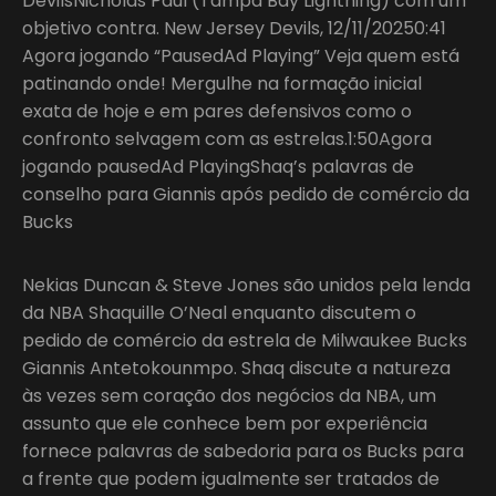
DevilsNicholas Paul (Tampa Bay Lightning) com um
objetivo contra. New Jersey Devils, 12/11/20250:41
Agora jogando “PausedAd Playing” Veja quem está
patinando onde! Mergulhe na formação inicial
exata de hoje e em pares defensivos como o
confronto selvagem com as estrelas.1:50Agora
jogando pausedAd PlayingShaq’s palavras de
conselho para Giannis após pedido de comércio da
Bucks
Nekias Duncan & Steve Jones são unidos pela lenda
da NBA Shaquille O’Neal enquanto discutem o
pedido de comércio da estrela de Milwaukee Bucks
Giannis Antetokounmpo. Shaq discute a natureza
às vezes sem coração dos negócios da NBA, um
assunto que ele conhece bem por experiência
fornece palavras de sabedoria para os Bucks para
a frente que podem igualmente ser tratados de