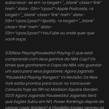
subscreva- se em <a target="_blank” class=“link”
href=" data- i13n=“cpos:1”>Apple Podcasts, <a
target="_blank" class=“link” href=" data-
i13n=“cpos:2;pos:1”>Spotify, <a target="_blank"
class=“link” href=" data-
i13n=“cpos:3;pos:1”>YouTube ou onde quer que
você ouça.
3:32Now PlayingPausedAd Playing O que está
comprando com seus ganhos da NBA Cup? Os
times que ganharem a Copa da NBA vão guardar
um saco para seus jogadores. Agora jogando
“PausedAd Playing Rangers” Vs Revisão: Os New
York estão prontos para tocar no Vancouver
Canucks hoje às 19h no Madison Square Garden.
02:01 Agora Jogando PauseedAd Jogando Será
que Eagles Subiu em NFL Power Rankings depois de
vencer Lowly Raiders? A Filadélfia Eagles venceu os