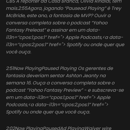
CBS A repórter da Casa Branca, Olivia Rinaldi, tem
mais.2:55Agora, jogando “Pausead Playing” é Trey
McBride, este ano, a fantasia de MVP? Ouvir a
conversa completa sobre o podcast “Yahoo
Fantasy Preleast” e assinar em um data-
i13n=“cpos:1;pos:1” href="> Apple Podcasts,<a data-
i13n=“cpos:2;pos:1” href="> Spotify ou onde quer que
você ouça.
2:51Now PlayingPaused Playing Os gerentes de
fantasia deveriam sentar Ashton Jeanty na
semana 16. Ouça a conversa completa sobre o
podcast “Yahoo Fantasy Preview” - e subscreva-se
em um data-i13n=“cpos:1;pos:1” href="> Apple
Podcasts,<a data-i13n=“cpos:2;pos:1” href=">
Spotify ou onde quer que você ouça.
2:02Now PlayingPausedAd PlayingWaiver wire