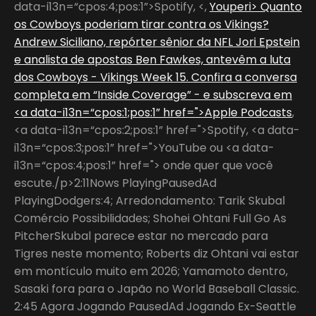
data-i13n=“cpos:4;pos:1”>Spotify, <,
Youperi> Quanto
os Cowboys poderiam tirar contra os Vikings?
Andrew Siciliano, repórter sênior da NFL Jori Epstein
e analista de apostas Ben Fawkes, antevêm a luta
dos Cowboys - Vikings Week 15. Confira a conversa
completa em “Inside Coverage” - e subscreva em
<a data-i13n=“cpos:1;pos:1” href=">Apple Podcasts
,
<a data-i13n=“cpos:2;pos:1” href=">Spotify, <a data-
i13n=“cpos:3;pos:1” href=">YouTube ou <a data-
i13n=“cpos:4;pos:1” href="> onde quer que você
escute./p>2:11Nows PlayingPausedAd
PlayingDodgers:4; Arredondamento: Tarik Skubal
Comércio Possibilidades; Shohei Ohtani Full Go As
PitcherSkubal parece estar no mercado para
Tigres neste momento; Roberts diz Ohtani vai estar
em montículo muito em 2026; Yamamoto dentro,
Sasaki fora para o Japão no World Baseball Classic.
2:45 Agora Jogando PausedAd Jogando Ex-Seattle