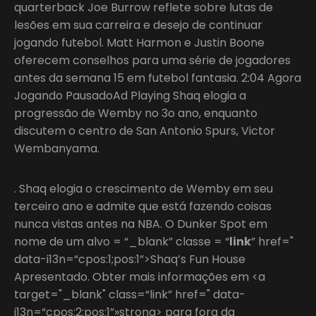
quarterback Joe Burrow reflete sobre lutas de
lesões em sua carreira e desejo de continuar
jogando futebol. Matt Harmon e Justin Boone
oferecem conselhos para uma série de jogadores
antes da semana 15 em futebol fantasia. 2:04 Agora
Jogando PausadoAd Playing Shaq elogia a
progressão de Wemby no 3o ano, enquanto
discutem o centro de San Antonio Spurs, Victor
Wembanyama.
. Shaq elogia o crescimento de Wemby em seu
terceiro ano e admite que está fazendo coisas
nunca vistas antes na NBA. O Dunker Spot em
nome de um alvo = “_blank” classe = “
link
” href="
data-i13n=“cpos:1;pos:1”>Shaq’s Fun House
Apresentado. Obter mais informações em <a
target="_blank" class=“link” href=" data-
i13n=“cpos:2;pos:1”»strong> para fora da