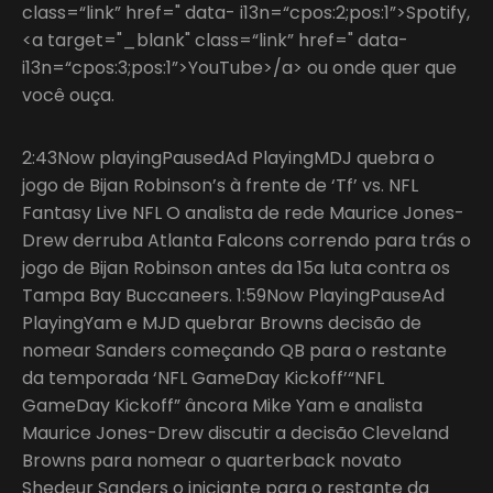
class=“link” href=" data- i13n=“cpos:2;pos:1”>Spotify,
<a target="_blank" class=“link” href=" data-
i13n=“cpos:3;pos:1”>YouTube>/a> ou onde quer que
você ouça.
2:43Now playingPausedAd PlayingMDJ quebra o
jogo de Bijan Robinson’s à frente de ‘Tf’ vs. NFL
Fantasy Live NFL O analista de rede Maurice Jones-
Drew derruba Atlanta Falcons correndo para trás o
jogo de Bijan Robinson antes da 15a luta contra os
Tampa Bay Buccaneers. 1:59Now PlayingPauseAd
PlayingYam e MJD quebrar Browns decisão de
nomear Sanders começando QB para o restante
da temporada ‘NFL GameDay Kickoff’“NFL
GameDay Kickoff” âncora Mike Yam e analista
Maurice Jones-Drew discutir a decisão Cleveland
Browns para nomear o quarterback novato
Shedeur Sanders o iniciante para o restante da