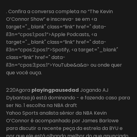
. Confira a conversa completa no “The Kevin
O’Connor Show” e inscreva- se em <a
target="_blank" class=“link” href=" data-
i13n=“cpos:1;pos:1”>Apple Podcasts, <a
target="_blank" class=“link” href=" data-
i13n=“cpos:2;pos:1”>Spotify, <a target="_blank"
class=“link” href=" data-
i13n=“cpos:3;pos:1”>YouTube&a&a> ou onde quer
que você ouça.
2:20Agora
playingpausedad
Jogando AJ
Dybantsa já está dominando - e fazendo caso para
ser No. 1 escolha na NBA draft
Yahoo Sports analista sênior da NBA Kevin
O’Connor é acompanhado por James Barlowe
para discutir a recente peça da estrela da BYU e
por que ele está olhando melhor do que anunciado.