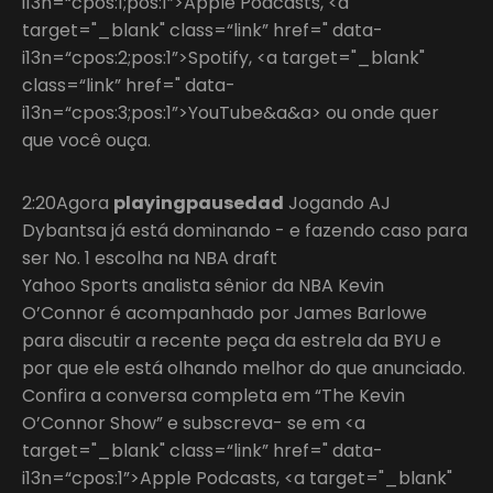
i13n=“cpos:1;pos:1”>Apple Podcasts, <a
target="_blank" class=“link” href=" data-
i13n=“cpos:2;pos:1”>Spotify, <a target="_blank"
class=“link” href=" data-
i13n=“cpos:3;pos:1”>YouTube&a&a> ou onde quer
que você ouça.
2:20Agora
playingpausedad
Jogando AJ
Dybantsa já está dominando - e fazendo caso para
ser No. 1 escolha na NBA draft
Yahoo Sports analista sênior da NBA Kevin
O’Connor é acompanhado por James Barlowe
para discutir a recente peça da estrela da BYU e
por que ele está olhando melhor do que anunciado.
Confira a conversa completa em “The Kevin
O’Connor Show” e subscreva- se em <a
target="_blank" class=“link” href=" data-
i13n=“cpos:1”>Apple Podcasts, <a target="_blank"