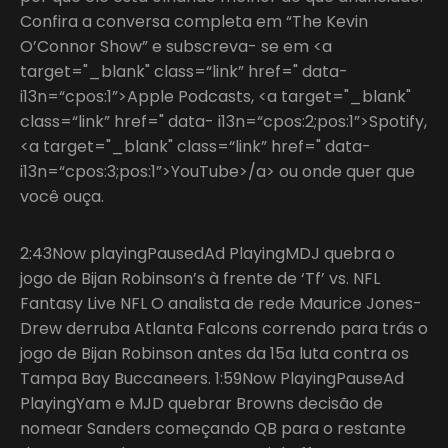
Confira a conversa completa em “The Kevin
O’Connor Show” e subscreva- se em <a
target="_blank" class=“link” href=" data-
i13n=“cpos:1”>Apple Podcasts, <a target="_blank"
class=“link” href=" data- i13n=“cpos:2;pos:1”>Spotify,
<a target="_blank" class=“link” href=" data-
i13n=“cpos:3;pos:1”>YouTube>/a> ou onde quer que
você ouça.
2:43Now playingPausedAd PlayingMDJ quebra o
jogo de Bijan Robinson’s à frente de ‘Tf’ vs. NFL
Fantasy Live NFL O analista de rede Maurice Jones-
Drew derruba Atlanta Falcons correndo para trás o
jogo de Bijan Robinson antes da 15a luta contra os
Tampa Bay Buccaneers. 1:59Now PlayingPauseAd
PlayingYam e MJD quebrar Browns decisão de
nomear Sanders começando QB para o restante