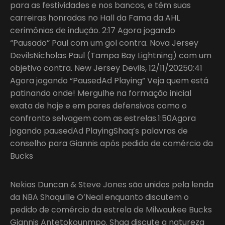
para as festividades e nos bancos, e têm suas
carreiras honradas no Hall da Fama da AHL
cerimônias de indução. 2:17 Agora jogando
“Pausado” Paul com um gol contra. Nova Jersey
DevilsNicholas Paul (Tampa Bay Lightning) com um
objetivo contra. New Jersey Devils, 12/11/20250:41
Agora jogando “PausedAd Playing” Veja quem está
patinando onde! Mergulhe na formação inicial
exata de hoje e em pares defensivos como o
confronto selvagem com as estrelas.1:50Agora
jogando pausedAd PlayingShaq’s palavras de
conselho para Giannis após pedido de comércio da
Bucks
Nekias Duncan & Steve Jones são unidos pela lenda
da NBA Shaquille O’Neal enquanto discutem o
pedido de comércio da estrela de Milwaukee Bucks
Giannis Antetokounmpo. Shaq discute a natureza