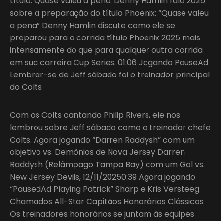
título: Quase valeu a pena. Denny Hamlin fala 2025
sobre a preparação do título Phoenix: “Quase valeu
a pena” Denny Hamlin discute como ele se
preparou para a corrida título Phoenix 2025 mais
intensamente do que para qualquer outra corrida
em sua carreira Cup Series. 01:06 Jogando PauseAd
Lembrar-se de Jeff sábado foi o treinador principal
do Colts
Com os Colts cantando Philip Rivers, ele nos
lembrou sobre Jeff sábado como o treinador chefe
Colts. Agora jogando “Darren Raddysh” com um
objetivo vs. Demônios de Nova Jersey Darren
Raddysh (Relâmpago Tampa Bay) com um Gol vs.
New Jersey Devils, 12/11/20250:39 Agora jogando
“PausedAd Playing Patrick” Sharp e Kris Versteeg
Chamados All-Star Capitãos Honorários Clássicos
Os treinadores honorários se juntam às equipes