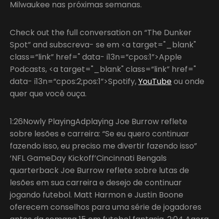
Milwaukee nas próximas semanas.
Check out the full conversation on “The Dunker
Spot” and subscreva- se em <a target="_blank"
class=“link” href=" data- i13n=“cpos:1”>Apple
Podcasts, <a target="_blank" class=“link” href="
data- i13n=“cpos:2;pos:1”>Spotify,
YouTube
ou onde
quer que você ouça.
1:26Nowly PlayingAdplaying Joe Burrow reflete
sobre lesões e carreira: “Se eu quero continuar
fazendo isso, eu preciso me divertir fazendo isso”
‘NFL GameDay Kickoff’Cincinnati Bengals
quarterback Joe Burrow reflete sobre lutas de
lesões em sua carreira e desejo de continuar
jogando futebol. Matt Harmon e Justin Boone
oferecem conselhos para uma série de jogadores