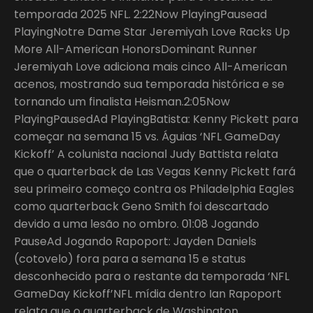
temporada 2025 NFL. 2:22Now PlayingPausead
PlayingNotre Dame Star Jeremiyah Love Racks Up
More All-American HonorsDominant Runner
Jeremiyah Love adiciona mais cinco All-American
acenos, mostrando sua temporada histórica e se
tornando um finalista Heisman.2:05Now
PlayingPausedAd PlayingBatista: Kenny Pickett para
começar na semana 15 vs. Águias ‘NFL GameDay
Kickoff’ A colunista nacional Judy Battista relata
que o quarterback de Las Vegas Kenny Pickett fará
seu primeiro começo contra os Philadelphia Eagles
como quarterback Geno Smith foi descartado
devido a uma lesão no ombro. 01:08 Jogando
PauseAd Jogando Rapoport: Jayden Daniels
(cotovelo) fora para a semana 15 e status
desconhecido para o restante da temporada ‘NFL
GameDay Kickoff’NFL mídia dentro Ian Rapoport
relata que o quarterback de Washington