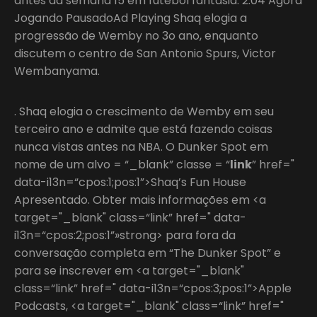
antes da semana 15 em futebol fantasia. 2:04 Agora
Jogando PausadoAd Playing Shaq elogia a
progressão de Wemby no 3o ano, enquanto
discutem o centro de San Antonio Spurs, Victor
Wembanyama.
. Shaq elogia o crescimento de Wemby em seu
terceiro ano e admite que está fazendo coisas
nunca vistas antes na NBA. O Dunker Spot em
nome de um alvo = “_blank” classe = “
link
” href="
data-i13n=“cpos:1;pos:1”>Shaq’s Fun House
Apresentado. Obter mais informações em <a
target="_blank" class=“link” href=" data-
i13n=“cpos:2;pos:1”»strong> para fora da
conversação completa em “The Dunker Spot” e
para se inscrever em <a target="_blank"
class=“link” href=" data-i13n=“cpos:3;pos:1”>Apple
Podcasts, <a target="_blank" class=“link” href="