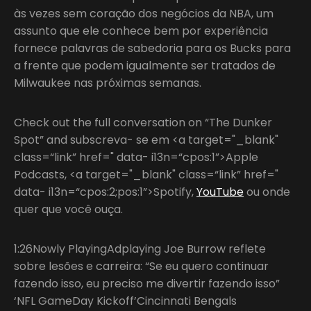
às vezes sem coração dos negócios da NBA, um
assunto que ele conhece bem por experiência
fornece palavras de sabedoria para os Bucks para
a frente que podem igualmente ser tratados de
Milwaukee nas próximas semanas.
Check out the full conversation on “The Dunker
Spot” and subscreva- se em <a target="_blank"
class=“link” href=" data- i13n=“cpos:1”>Apple
Podcasts, <a target="_blank" class=“link” href="
data- i13n=“cpos:2;pos:1”>Spotify,
YouTube
ou onde
quer que você ouça.
1:26Nowly PlayingAdplaying Joe Burrow reflete
sobre lesões e carreira: “Se eu quero continuar
fazendo isso, eu preciso me divertir fazendo isso”
‘NFL GameDay Kickoff’Cincinnati Bengals