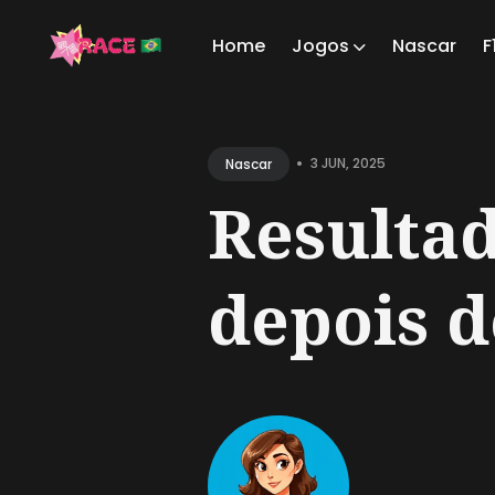
Home
Jogos
Nascar
F
Sear
for
•
3 JUN, 2025
Nascar
Blog
Resultad
depois de