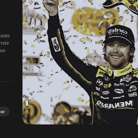
izada
itir
ias
car