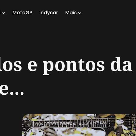
1
MotoGP
Indycar
Mais
ch
os e pontos da
...