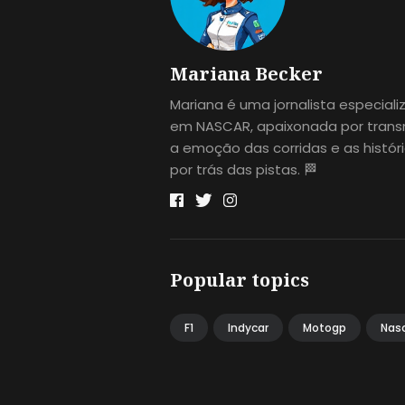
Mariana Becker
Mariana é uma jornalista especial
em NASCAR, apaixonada por transm
a emoção das corridas e as histór
por trás das pistas. 🏁
Popular topics
F1
Indycar
Motogp
Nas