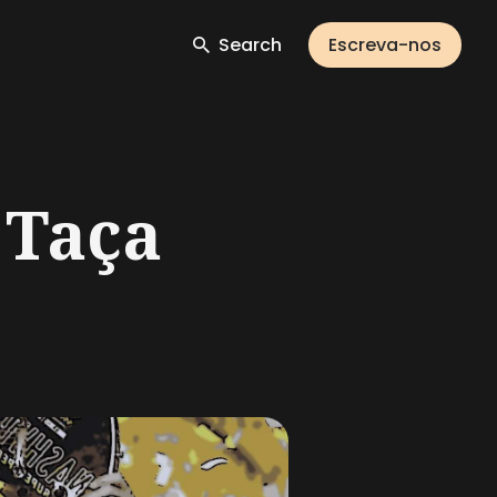
Search
Escreva-nos
 Taça