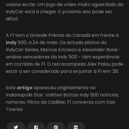
vossos ecrãs: Um jogo de vídeo muito aguardado da
IndyCar está a chegar O próximo ano pode ser
difícil.
A F1 tem o Grande Prémio do Canadá em frente à
indy
500, a 24 de maio. Os actuais pilotos da
IndyCar Series, Marcus Ericsson e Alexander Rossi -
ambos vencedores da Indy 500 - têm experiência
em corridas de F1. O tetracampeão Alex Palou pode
estar a ser considerado para se juntar à F1 em ‘26.
Este
artigo
apareceu originalmente no
Indianapolis Star: Valtteri Bottas Indy 500 notícias,
rumores: Piloto da Cadillac F1 conversa com Dan
Towriss