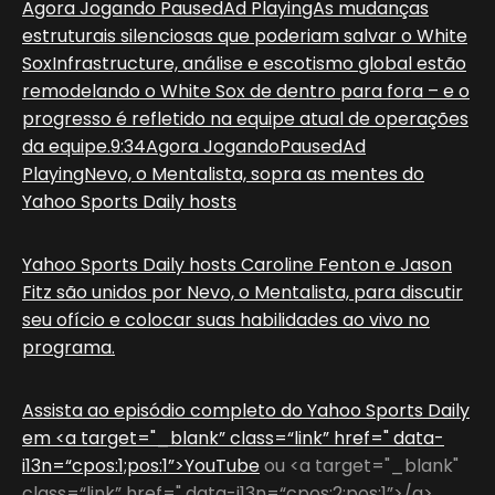
Agora Jogando PausedAd PlayingAs mudanças
estruturais silenciosas que poderiam salvar o White
SoxInfrastructure, análise e escotismo global estão
remodelando o White Sox de dentro para fora – e o
progresso é refletido na equipe atual de operações
da equipe.9:34Agora JogandoPausedAd
PlayingNevo, o Mentalista, sopra as mentes do
Yahoo Sports Daily hosts
Yahoo Sports Daily hosts Caroline Fenton e Jason
Fitz são unidos por Nevo, o Mentalista, para discutir
seu ofício e colocar suas habilidades ao vivo no
programa.
Assista ao episódio completo do Yahoo Sports Daily
em <a target="_blank” class=“link” href=" data-
i13n=“cpos:1;pos:1”>YouTube
ou <a target="_blank"
class=“link” href=" data-i13n=“cpos:2;pos:1”>/a>.