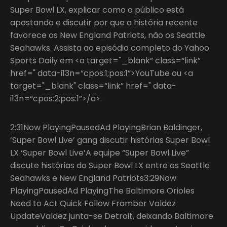
Super Bowl LX, explicar como o público está
apostando e discutir por que a história recente
favorece os New England Patriots, não os Seattle
Seahawks. Assista ao episódio completo do Yahoo
Sports Daily em <a target="_blank” class=“link”
href=" data-i13n=“cpos:1;pos:1”>YouTube ou <a
target="_blank" class=“link” href=" data-
i13n=“cpos:2;pos:1”>/a>.
2:31Now PlayingPausedAd PlayingBrian Baldinger,
‘Super Bowl Live’ gang discutir histórias Super Bowl
LX ‘Super Bowl Live’A equipe “Super Bowl Live”
discute histórias do Super Bowl LX entre os Seattle
Seahawks e New England Patriots3:29Now
PlayingPausedAd PlayingThe Baltimore Orioles
Need to Act Quick Follow Framber Valdez
UpdateValdez junta-se Detroit, deixando Baltimore