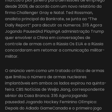
marcou o pior janeiro para demissões de emprego
desde 2009, de acordo com um novo relatório da
firma Challenger Gray e Natal. Ted Rossman,
analista principal da Bankrate, se junta ao “The
Daily Report” para discutir os números. 3:15 Agora
Jogando PausedAd PlayingA administração Trump
quer envolver a China em conversações de
controle de armas com a Rússia Os EUA e a Rússia
concordaram em retomar a comunicação militar-
militar.
O anúncio vem como um tratado crítico de armas
que limitou o número de armas nucleares
implantáveis em ambos os lados expirou na quinta-
feira. CBS Notícias de Weijia Jiang, correspondente
sênior da Casa Branca. 3:16 Agora jogando
pausedad Jogando Hockey Feminino Olímpico:
Depois do Adiado GameCanada e o primeiro jogo