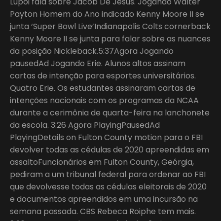
Lupoi fala sobre Jacob De Jesus. Jogando Walter
Payton Homem do Ano indicado Kenny Moore II se
junta ‘Super Bowl Live’Indianapolis Colts cornerback
Kenny Moore II se junta para falar sobre as nuances
da posição Nickleback.5:37Agora Jogando
pausedAd Jogando Erie. Alunos altos assinam
cartas de intenção para esportes universitários.
Quatro Erie. Os estudantes assinaram cartas de
intenções nacionais com os programas da NCAA
durante a cerimônia de quarta-feira na lanchonete
da escola. 3:26 Agora PlayingPausedAd
PlayingDetails on Fulton County motion para o FBI
devolver todas as cédulas de 2020 apreendidas em
assaltoFuncionários em Fulton County, Geórgia,
pediram a um tribunal federal para ordenar ao FBI
que devolvesse todas as cédulas eleitorais de 2020
e documentos apreendidos em uma incursão na
semana passada. CBS Rebeca Roiphe tem mais.