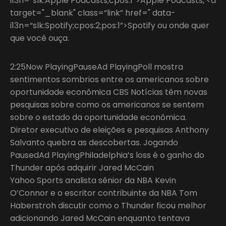
i13n=“slk:Apple Podcasts;cpos:1”>Apple Podcasts, <a
target="_blank" class=“link” href=" data-
i13n=“slk:Spotify;cpos:2;pos:1”>Spotify ou onde quer
que você ouça.
2:25Now PlayingPauseAd PlayingPoll mostra
sentimentos sombrios entre os americanos sobre
oportunidade econômica CBS Notícias têm novas
pesquisas sobre como os americanos se sentem
sobre o estado da oportunidade econômica.
Diretor executivo de eleições e pesquisas Anthony
Salvanto quebra as descobertas. Jogando
PausedAd PlayingPhiladelphia’s loss é o ganho do
Thunder após adquirir Jared McCain
Yahoo Sports analista sênior da NBA Kevin
O’Connor e o escritor contribuinte da NBA Tom
Haberstroh discutir como o Thunder ficou melhor
adicionando Jared McCain enquanto tentava