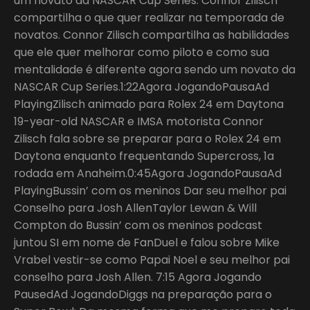
um novato da NASCAR Cup Series. Connor Zilisch
compartilha o que quer realizar na temporada de
novatos. Connor Zilisch compartilha as habilidades
que ele quer melhorar como piloto e como sua
mentalidade é diferente agora sendo um novato da
NASCAR Cup Series.1:22Agora JogandoPausaAd
PlayingZilisch animado para Rolex 24 em Daytona
19-year-old NASCAR e IMSA motorista Connor
Zilisch fala sobre se preparar para o Rolex 24 em
Daytona enquanto frequentando Supercross, 1a
rodada em Anaheim.0:45Agora JogandoPausaAd
PlayingBussin’ com os meninos Dar seu melhor pai
Conselho para Josh AllenTaylor Lewan & Will
Compton do Bussin’ com os meninos podcast
juntou SI em nome de FanDuel e falou sobre Mike
Vrabel vestir-se como Papai Noel e seu melhor pai
conselho para Josh Allen. 7:15 Agora Jogando
PausedAd JogandoDiggs na preparação para o