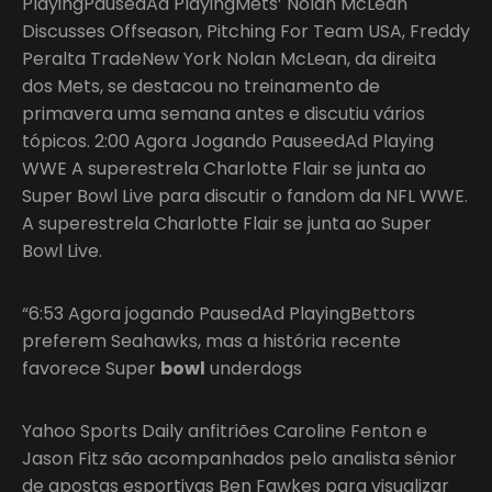
PlayingPausedAd PlayingMets’ Nolan McLean
Discusses Offseason, Pitching For Team USA, Freddy
Peralta TradeNew York Nolan McLean, da direita
dos Mets, se destacou no treinamento de
primavera uma semana antes e discutiu vários
tópicos. 2:00 Agora Jogando PauseedAd Playing
WWE A superestrela Charlotte Flair se junta ao
Super Bowl Live para discutir o fandom da NFL WWE.
A superestrela Charlotte Flair se junta ao Super
Bowl Live.
“6:53 Agora jogando PausedAd PlayingBettors
preferem Seahawks, mas a história recente
favorece Super
bowl
underdogs
Yahoo Sports Daily anfitriões Caroline Fenton e
Jason Fitz são acompanhados pelo analista sênior
de apostas esportivas Ben Fawkes para visualizar