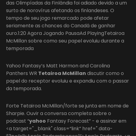
das Olimpíadas da Finlândia foi adiado devido a um
surto de norovírus afetando os finlandeses. O
tempo de seu jogo remarcado pode afetar
seriamente as chances do Canadá de ganhar
ouro.1:20 Agora Jogando PausaAd PlayingTetairoa
McMillan sobre como seu papel evoluiu durante a
temporada
Yahoo Fantasy’s Matt Harmon and Carolina
Panthers WR
Tetairoa McMillan
discutir como o
papel do receptor evoluiu e expandiu com o passar
da temporada.
Forte Tetairoa McMillan/forte se junta em nome de
Sharpie. Ouvir a conversa completa sobre o
podcast “
yahoo
Fantasy Forecast” - e assinar em
<a target="_blank" class=“link” href=" data-