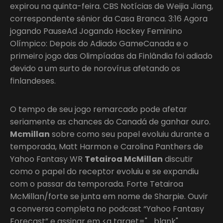
expirou na quinta-feira. CBS Notícias de Weijia Jiang,
correspondente sênior da Casa Branca. 3:16 Agora
jogando PauseAd Jogando Hockey Feminino
Olímpico: Depois do Adiado GameCanada e o
primeiro jogo das Olimpíadas da Finlândia foi adiado
devido a um surto de norovírus afetando os
finlandeses.
O tempo de seu jogo remarcado pode afetar
seriamente as chances do Canadá de ganhar ouro.
Mcmillan
sobre como seu papel evoluiu durante a
temporada, Matt Harmon e Carolina Panthers de
Yahoo Fantasy WR
Tetairoa McMillan
discutir
como o papel do receptor evoluiu e se expandiu
com o passar da temporada. Forte Tetairoa
McMillan/forte se junta em nome de Sharpie. Ouvir
a conversa completa no podcast “Yahoo Fantasy
Forecast” e assinar em <a target="_blank"