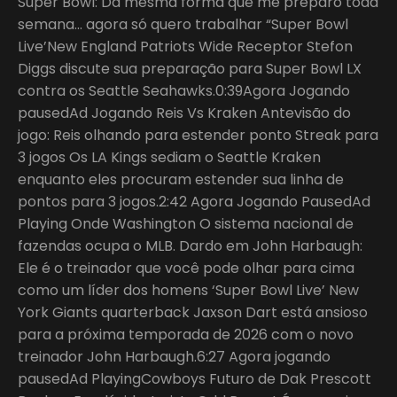
Super Bowl: Da mesma forma que me preparo toda
semana… agora só quero trabalhar “Super Bowl
Live’New England Patriots Wide Receptor Stefon
Diggs discute sua preparação para Super Bowl LX
contra os Seattle Seahawks.0:39Agora Jogando
pausedAd Jogando Reis Vs Kraken Antevisão do
jogo: Reis olhando para estender ponto Streak para
3 jogos Os LA Kings sediam o Seattle Kraken
enquanto eles procuram estender sua linha de
pontos para 3 jogos.2:42 Agora Jogando PausedAd
Playing Onde Washington O sistema nacional de
fazendas ocupa o MLB. Dardo em John Harbaugh:
Ele é o treinador que você pode olhar para cima
como um líder dos homens ‘Super Bowl Live’ New
York Giants quarterback Jaxson Dart está ansioso
para a próxima temporada de 2026 com o novo
treinador John Harbaugh.6:27 Agora jogando
pausedAd PlayingCowboys Futuro de Dak Prescott