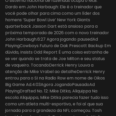
O sistema nacional de fazendas ocupa o MLB.
Dardo em John Harbaugh: Ele é o treinador que
você pode olhar para cima como um líder dos
homens ‘Super Bowl Live’ New York Giants
quarterback Jaxson Dart está ansioso para a
próxima temporada de 2026 com o novo treinador
John Harbaugh.6:27 Agora jogando pausedAd
PlayingCowboys Futuro de Dak Prescott Backup Em
dúvida, Insists Odd Report É uma coisa estranha de
se ver quando se trata de Joe Milton e seu status
de vaqueiro. TocandoDerrick Henry Louva a
atenção de Mike Vrabel ao detalheDerrick Henry
entrou para o SI na Radio Row em nome de Oikos
Big Game Ad.4:03Agora JogandoPausadoAd
PlayingDrafted No. 12: Mike Ditka, Aliquippa Na
escola Aliquippa, Mike Ditka parecia fazer tudo isso
como um atleta multi-esportivo, e foi aí que sua
jornada para a grandeza da NFL começou. Tosh