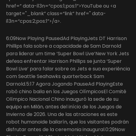
href=” data-i13n=“cpos:1;pos:1”>YouTube ou <a
target="_blank” class=“link” href=" data-
i13n=“cpos:2;pos:1”>/a>.
6:09Now Playing PausedAd PlayingJets DT Harrison
Phillips fala sobre a capacidade de Sam Darnold
para liderar um time ‘Super Bowl Live’New York Jets
defesa enfrentar Harrison Phillips se junta ‘Super
Bowl Live’ para falar sobre os Jets e sua experiência
com Seattle Seahawks quarterback Sam
Darnold.5:17 Agora Jogando PauseAd PlayingEste
robô chino baila en los Juegos OlímpicosEl Comitê
Olímpico Nacional Chino inauguró la sede de su
equipo en Milán, antes del início de los Juegos de
Invierno de 2026. Una de las atraciones es este
robot humanoide bailarín, que los visitantes podrán
disfrutar antes de la ceremonia inaugural.0:29Now