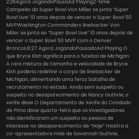
2:26Agora JogandoPausaAd Playing2-time
Campeão do Super Bowl Von Miller se junta ‘Super
Bowl Live’ 10 anos depois de vencer o Super Bowl 50
MVPWashington Commanders linebacker Von
Miller se junta ao “Super Bowl Live” 10 anos depois de
vencer o Super Bowl 50 MVP com o Denver
Broncos.8:27 Agora JogandoPausadoAd Playing O
que Bryce Kish significa para o futebol de Michigan
A rara mistura de tamanho e velocidade de Bryce
Kish poderia redefinir o corpo de linebacker de
Michigan, alimentando uma feroz batalha de
recrutamento no estado. Ainda sem suspeito ou
suspeito no desaparecimento de Nancy Guthrie, o
xerife disse O Departamento de Xerife do Condado
de Pima disse quarta-feira que os investigadores
não identificaram um suspeito ou pessoa de
interesse no desaparecimento de “Hoje” mostra a
co-apresentadora mãe de Savannah Guthrie,