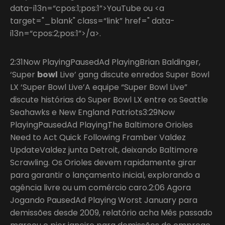
data-i13n=“cpos:1;pos:1”>YouTube ou <a
target="_blank" class=“link” href=" data-
i13n=“cpos:2;pos:1”>/a>.
2:31Now PlayingPausedAd PlayingBrian Baldinger,
‘Super
bowl
Live’ gang discute enredos Super Bowl
LX ‘Super Bowl Live’A equipe “Super Bowl Live”
discute histórias do Super Bowl LX entre os Seattle
Seahawks e New England Patriots3:29Now
PlayingPausedAd PlayingThe Baltimore Orioles
Need to Act Quick Following Framber Valdez
UpdateValdez junta Detroit, deixando Baltimore
Scrawling. Os Orioles devem rapidamente girar
para garantir o lançamento inicial, explorando a
agência livre ou um comércio caro.2:06 Agora
Jogando PausedAd Playing Worst January para
demissões desde 2009, relatório acha Mês passado