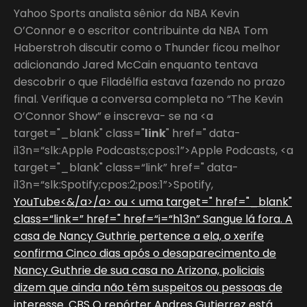
Yahoo Sports analista sênior da NBA Kevin
O’Connor e o escritor contribuinte da NBA Tom
Haberstroh discutir como o Thunder ficou melhor
adicionando Jared McCain enquanto tentava
descobrir o que Filadélfia estava fazendo no prazo
final. Verifique a conversa completa no “The Kevin
O’Connor Show” e inscreva- se na <a
target="_blank" class="
link
" href=" data-
i13n=“slk:Apple Podcasts;cpos:1”>Apple Podcasts, <a
target="_blank" class=“link” href=" data-
i13n=“slk:Spotify;cpos:2;pos:1”>Spotify,
YouTube<&/a>/a> ou < uma target=" href="_blank"
class=“link=” href=" href=“i=“h13n” Sangue lá fora. A
casa de Nancy Guthrie pertence a ela, o xerife
confirma Cinco dias após o desaparecimento de
Nancy Guthrie de sua casa no Arizona, policiais
dizem que ainda não têm suspeitos ou pessoas de
interesse. CBS O repórter Andres Gutierrez está