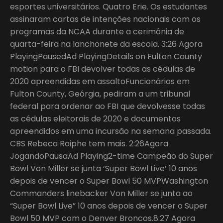
esportes universitários. Quatro Erie. Os estudantes
assinaram cartas de intenções nacionais com os
programas da NCAA durante a cerimônia de
quarta-feira na lanchonete da escola. 3:26 Agora
PlayingPausedAd PlayingDetails on Fulton County
motion para o FBI devolver todas as cédulas de
2020 apreendidas em assaltoFuncionários em
Fulton County, Geórgia, pediram a um tribunal
federal para ordenar ao FBI que devolvesse todas
as cédulas eleitorais de 2020 e documentos
apreendidos em uma incursão na semana passada.
CBS Rebeca Roiphe tem mais. 2:26Agora
JogandoPausaAd Playing2-time Campeão do Super
Bowl Von Miller se junta ‘Super Bowl Live’ 10 anos
depois de vencer o Super Bowl 50 MVPWashington
Commanders linebacker Von Miller se junta ao
“Super Bowl Live” 10 anos depois de vencer o Super
Bowl 50 MVP com o Denver Broncos.8:27 Agora