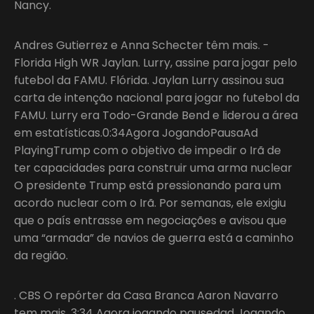
Nancy.
Andres Gutierrez e Anna Schecter têm mais. -
Florida High WR Jaylan. Lurry, assine para jogar pelo
futebol da FAMU. Flórida. Jaylan Lurry assinou sua
carta de intenção nacional para jogar no futebol da
FAMU. Lurry era Todo-Grande Bend e liderou a área
em estatísticas.0:34Agora JogandoPausaAd
PlayingTrump com o objetivo de impedir o Irã de
ter capacidades para construir uma arma nuclear
O presidente Trump está pressionando para um
acordo nuclear com o Irã. Por semanas, ele exigiu
que o país entrasse em negociações e avisou que
uma “armada” de navios de guerra está a caminho
da região.
. CBS O repórter da Casa Branca Aaron Navarro
tem mais. 3:34 Agora jogando pausedad Jogando