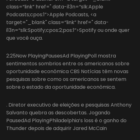
class=“link” href=" data-i13n=“slk:Apple
Podcasts;cpos:1”>Apple Podcasts, <a
target="_blank" class=“link” href=" data-
i13n=“slk:Spotify;cpos:2;pos:1”>Spotify ou onde quer
que você ouça.
2:25Now PlayingPausesAd PlayingPoll mostra
sentimentos sombrios entre os americanos sobre
oportunidade econômica CBS Notícias têm novas
pesquisas sobre como os americanos se sentem
sobre o estado da oportunidade econômica.
. Diretor executivo de eleições e pesquisas Anthony
Salvanto quebra as descobertas. Jogando
PausedAd PlayingPhiladelphia’s loss é o ganho do
Thunder depois de adquirir Jared McCain