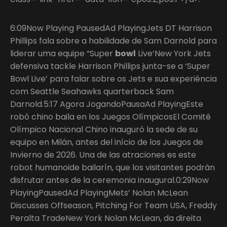
6:09Now Playing PausedAd PlayingJets DT Harrison
Phillips fala sobre a habilidade de Sam Darnold para
liderar uma equipe “Super
bowl
Live’New York Jets
defensiva tackle Harrison Phillips junta-se a ‘Super
Bowl Live’ para falar sobre os Jets e sua experiência
com Seattle Seahawks quarterback Sam
Darnold.5:17 Agora JogandoPausaAd PlayingEste
robô chino baila en los Juegos OlímpicosEl Comitê
Olímpico Nacional Chino inauguró la sede de su
equipo en Milán, antes del início de los Juegos de
Invierno de 2026. Una de las atraciones es este
robot humanoide bailarín, que los visitantes podrán
disfrutar antes de la ceremonia inaugural.0:29Now
PlayingPausedAd PlayingMets’ Nolan McLean
Discusses Offseason, Pitching For Team USA, Freddy
Peralta TradeNew York Nolan McLean, da direita