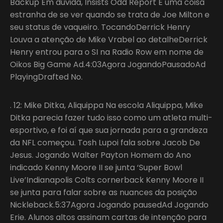
Backup Em dúvida, Insists Odd Report É uma coisa
estranha de se ver quando se trata de Joe Milton e
seu status de vaqueiro. TocandoDerrick Henry
Louva a atenção de Mike Vrabel ao detalheDerrick
Henry entrou para o SI na Radio Row em nome de
Oikos Big Game Ad.4:03Agora JogandoPausadoAd
PlayingDrafted No.
. 12: Mike Ditka, Aliquippa Na escola Aliquippa, Mike
Ditka parecia fazer tudo isso como um atleta multi-
esportivo, e foi aí que sua jornada para a grandeza
da NFL começou. Tosh Lupoi fala sobre Jacob De
Jesus. Jogando Walter Payton Homem do Ano
indicado Kenny Moore II se junta ‘Super Bowl
Live’Indianapolis Colts cornerback Kenny Moore II
se junta para falar sobre as nuances da posição
Nickleback.5:37Agora Jogando pausedAd Jogando
Erie. Alunos altos assinam cartas de intenção para