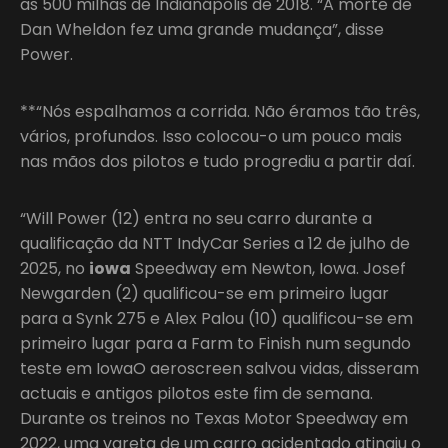
as 500 milhas de Indianápolis de 2018. “A morte de
Dan Wheldon fez uma grande mudança”, disse
Power.
**“Nós espalhamos a corrida. Não éramos tão três,
vários, profundos. Isso colocou-o um pouco mais
nas mãos dos pilotos e tudo progrediu a partir daí.
“Will Power (12) entra no seu carro durante a
qualificação da NTT IndyCar Series a 12 de julho de
2025, no
iowa
Speedway em Newton, Iowa. Josef
Newgarden (2) qualificou-se em primeiro lugar
para a Synk 275 e Alex Palou (10) qualificou-se em
primeiro lugar para a Farm to Finish num segundo
teste em IowaO aeroscreen salvou vidas, disseram
actuais e antigos pilotos este fim de semana.
Durante os treinos no Texas Motor Speedway em
2022, uma vareta de um carro acidentado atingiu o