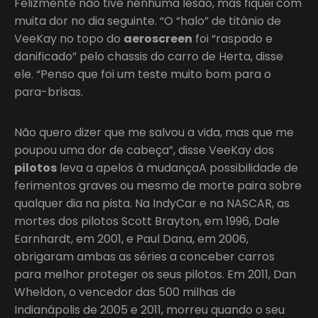
Felizmente não tive nenhuma lesão, mas fiquei com
muita dor no dia seguinte. “O “halo” de titânio de
VeeKay no topo do
aeroscreen
foi “raspado e
danificado” pelo chassis do carro de Herta, disse
ele. “Penso que foi um teste muito bom para o
para-brisas.
Não quero dizer que me salvou a vida, mas que me
poupou uma dor de cabeça”, disse VeeKay dos
pilotos
leva a apelos à mudançaA possibilidade de
ferimentos graves ou mesmo de morte paira sobre
qualquer dia na pista. Na IndyCar e na NASCAR, as
mortes dos pilotos Scott Brayton, em 1996, Dale
Earnhardt, em 2001, e Paul Dana, em 2006,
obrigaram ambas as séries a conceber carros
para melhor proteger os seus pilotos. Em 2011, Dan
Wheldon, o vencedor das 500 milhas de
Indianápolis de 2005 e 2011, morreu quando o seu