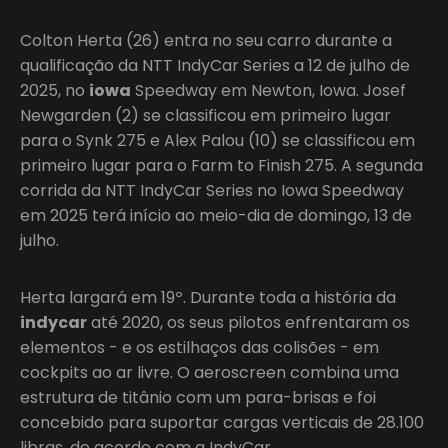
Colton Herta (26) entra no seu carro durante a
qualificação da NTT IndyCar Series a 12 de julho de
2025, no
iowa
Speedway em Newton, Iowa. Josef
Newgarden (2) se classificou em primeiro lugar
para o Synk 275 e Alex Palou (10) se classificou em
primeiro lugar para o Farm to Finish 275. A segunda
corrida da NTT IndyCar Series no Iowa Speedway
em 2025 terá início ao meio-dia de domingo, 13 de
julho.
Herta largará em 19º. Durante toda a história da
indycar
até 2020, os seus pilotos enfrentaram os
elementos - e os estilhaços das colisões - em
cockpits ao ar livre. O aeroscreen combina uma
estrutura de titânio com um para-brisas e foi
concebido para suportar cargas verticais de 28.100
libras, de acordo com a IndyCar.