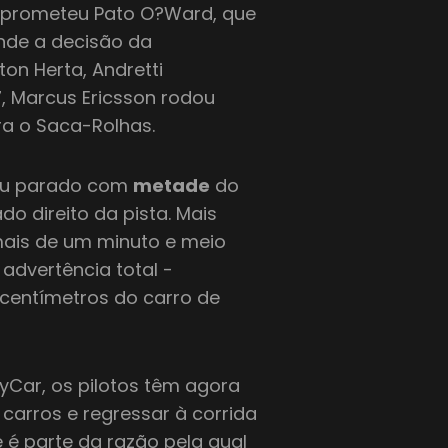
mprometeu Pato O?Ward, que
ende a decisão da
ton Herta, Andretti
7, Marcus Ericsson rodou
ra o Saca-Rolhas.
cou parado com
metade
do
do direito da pista. Mais
mais de um minuto e meio
advertência total -
centímetros do carro de
yCar, os pilotos têm agora
 carros e regressar à corrida
 é parte da razão pela qual