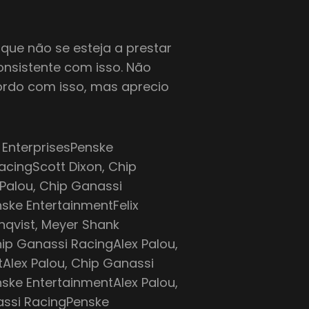
 que não se esteja a prestar
onsistente com isso. Não
ordo com isso, mas aprecio
t EnterprisesPenske
cingScott Dixon, Chip
Palou, Chip Ganassi
ske EntertainmentFelix
nqvist, Meyer Shank
ip Ganassi RacingAlex Palou,
Alex Palou, Chip Ganassi
ske EntertainmentAlex Palou,
assi RacingPenske