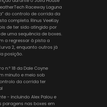
enção durante o Java House
 WeatherTech Raceway Laguna
a” do controlo de corrida da
sta completa. Rinus VeeKay
is de ter sido atingido por
 de uma sequência de boxes.
am a regressar à pista a
 Curva 2, enquanto outros já
la posição.
ro n.º 18 da Dale Coyne
um minuto e meio sob
ntrolo da corrida ter
al
te - incluindo Alex Palou e
as paragens nas boxes em