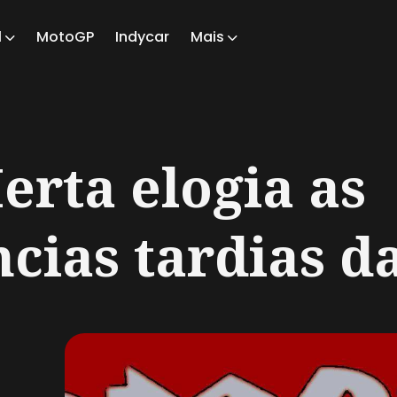
1
MotoGP
Indycar
Mais
ch
erta elogia as
cias tardias da