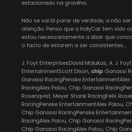
estacionado na gravilha.
Não se vai lá parar de verdade, a não ser
atenção. Penso que a IndyCar tem sido c
estou necessariamente a dizer que conc
o facto de estarem a ser consistentes…
J. Foyt EnterprisesDavid Malukas, A. J. Foy
EntertainmentScott Dixon,
chip
Ganassi Ra
Ganassi RacingPenske EntertainmentAlex 
RacingAlex Palou, Chip Ganassi RacingPen
Rosenqvist, Meyer Shank RacingFelix Rose
RacingPenske EntertainmentAlex Palou, Ch
Chip Ganassi RacingPenske Entertainment
RacingAlex Palou, Chip Ganassi RacingPen
Chip Ganassi RacingAlex Palou, Chip Gan