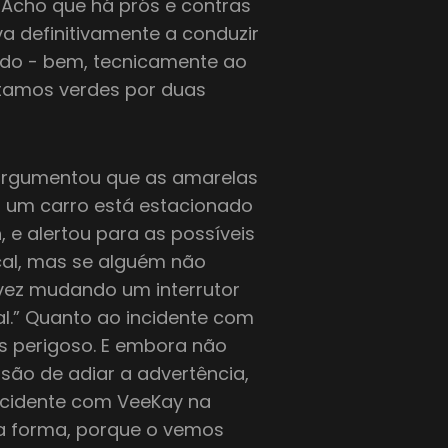
 Acho que há prós e contras
ava definitivamente a conduzir
ado - bem, tecnicamente ao
estamos verdes por duas
 argumentou que as amarelas
 um carro está estacionado
 e alertou para as possíveis
cal, mas se alguém não
lvez mudando um interrutor
al.” Quanto ao incidente com
s perigoso. E embora não
são de adiar a advertência,
ncidente com VeeKay na
ta forma, porque o vemos