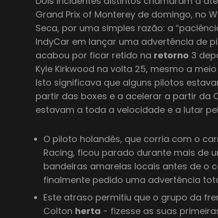
Dois incidentes distintos chamaram a at
Grand Prix of Monterey de domingo, no
Seca, por uma simples razão: a “paciênci
IndyCar em lançar uma advertência de pi
acabou por ficar retido na
retorno
3 depo
Kyle Kirkwood na volta 25, mesmo a meio
Isto significava que alguns pilotos estav
partir das boxes e a acelerar a partir da
estavam a toda a velocidade e a lutar pe
O piloto holandês, que corria com o car
Racing, ficou parado durante mais de 
bandeiras amarelas locais antes de o co
finalmente pedido uma advertência tot
Este atraso permitiu que o grupo da fren
Colton
herta
- fizesse as suas primeir