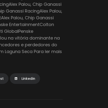
cingAlex Palou, Chip Ganassi
ip Ganassi RacingAlex Palou,
Alex Palou, Chip Ganassi
nske EntertainmentColton
tti GlobalPenske
lou na vitória dominante na
encedores e perdedores do
m Laguna Seca Para ler mais
est
Linkedin