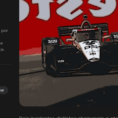
 por
 e
te.
car