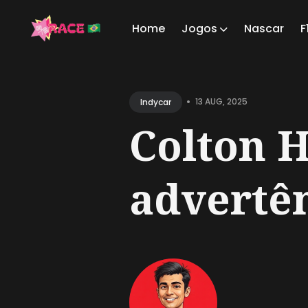
Home
Jogos
Nascar
F
Sear
for
•
13 AUG, 2025
Indycar
Blog
Colton H
advertên